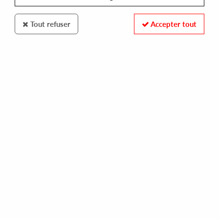
Tout refuser
Accepter tout
SYNCROPHONE
MALVITO
street cred
10,00 €