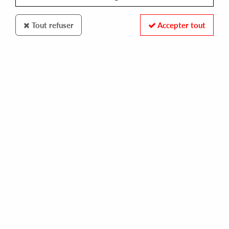
Tout refuser
Accepter tout
HEDZUP
WLAD & MANCINI
star system / don't stop
13,50 €