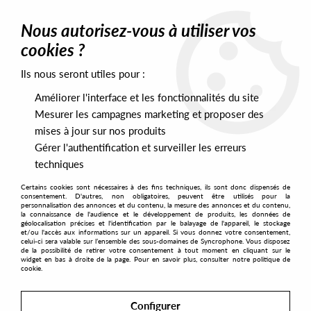
0
Nous autorisez-vous à utiliser vos
cookies ?
Ils nous seront utiles pour :
Home
>
Artists
>
Mancini
Améliorer l'interface et les fonctionnalités du site
Mancini
Mesurer les campagnes marketing et proposer des
mises à jour sur nos produits
Gérer l'authentification et surveiller les erreurs
SORT & FILTER
techniques
Certains cookies sont nécessaires à des fins techniques, ils sont donc dispensés de
PRESALES EXCLUSIVES
consentement. D'autres, non obligatoires, peuvent être utilisés pour la
personnalisation des annonces et du contenu, la mesure des annonces et du contenu,
la connaissance de l'audience et le développement de produits, les données de
géolocalisation précises et l'identification par le balayage de l'appareil, le stockage
10
et/ou l'accès aux informations sur un appareil. Si vous donnez votre consentement,
celui-ci sera valable sur l’ensemble des sous-domaines de Syncrophone. Vous disposez
de la possibilité de retirer votre consentement à tout moment en cliquant sur le
widget en bas à droite de la page. Pour en savoir plus, consulter notre politique de
cookie.
Configurer