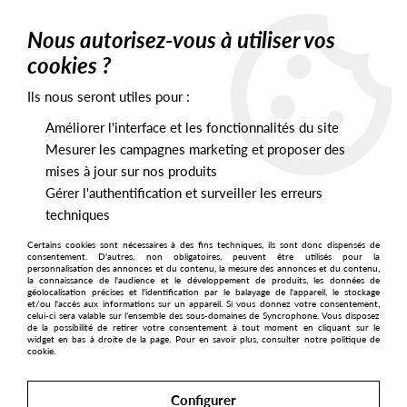
0
Nous autorisez-vous à utiliser vos
cookies ?
Ils nous seront utiles pour :
Home
>
Artists
>
Mara Lakour
Améliorer l'interface et les fonctionnalités du site
Mara Lakour
Mesurer les campagnes marketing et proposer des
mises à jour sur nos produits
Gérer l'authentification et surveiller les erreurs
SORT & FILTER
techniques
Certains cookies sont nécessaires à des fins techniques, ils sont donc dispensés de
PRESALES EXCLUSIVES
consentement. D'autres, non obligatoires, peuvent être utilisés pour la
personnalisation des annonces et du contenu, la mesure des annonces et du contenu,
la connaissance de l'audience et le développement de produits, les données de
géolocalisation précises et l'identification par le balayage de l'appareil, le stockage
2
et/ou l'accès aux informations sur un appareil. Si vous donnez votre consentement,
celui-ci sera valable sur l’ensemble des sous-domaines de Syncrophone. Vous disposez
de la possibilité de retirer votre consentement à tout moment en cliquant sur le
widget en bas à droite de la page. Pour en savoir plus, consulter notre politique de
cookie.
Configurer