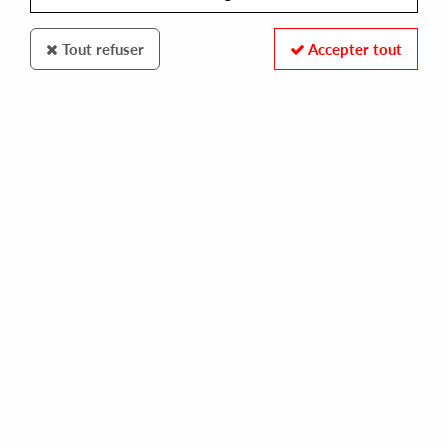
Tout refuser
Accepter tout
RUTILANCE
VARIOUS ARTIST
vol.2
22,00 €