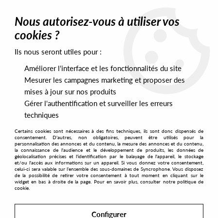
0
Nous autorisez-vous à utiliser vos
cookies ?
Ils nous seront utiles pour :
Home
>
Artists
>
Marcellus Pittman
Améliorer l'interface et les fonctionnalités du site
Marcellus Pittman
Mesurer les campagnes marketing et proposer des
mises à jour sur nos produits
Gérer l'authentification et surveiller les erreurs
SORT & FILTER
techniques
Certains cookies sont nécessaires à des fins techniques, ils sont donc dispensés de
PRESALES EXCLUSIVES
consentement. D'autres, non obligatoires, peuvent être utilisés pour la
personnalisation des annonces et du contenu, la mesure des annonces et du contenu,
la connaissance de l'audience et le développement de produits, les données de
géolocalisation précises et l'identification par le balayage de l'appareil, le stockage
2
et/ou l'accès aux informations sur un appareil. Si vous donnez votre consentement,
celui-ci sera valable sur l’ensemble des sous-domaines de Syncrophone. Vous disposez
de la possibilité de retirer votre consentement à tout moment en cliquant sur le
widget en bas à droite de la page. Pour en savoir plus, consulter notre politique de
cookie.
Configurer