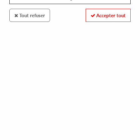
Tout refuser
Accepter tout
UNIRHYTHM
MARCELLUS PITTMAN
revenge for nothing / red dogon star
13,00 €