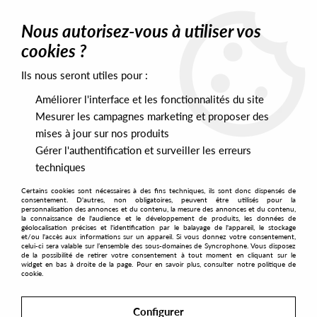
0
Nous autorisez-vous à utiliser vos
cookies ?
Ils nous seront utiles pour :
Home
>
Artists
>
Marvin Belton
Améliorer l'interface et les fonctionnalités du site
Marvin Belton
Mesurer les campagnes marketing et proposer des
mises à jour sur nos produits
Gérer l'authentification et surveiller les erreurs
SORT & FILTER
techniques
Certains cookies sont nécessaires à des fins techniques, ils sont donc dispensés de
PRESALES EXCLUSIVES
consentement. D'autres, non obligatoires, peuvent être utilisés pour la
personnalisation des annonces et du contenu, la mesure des annonces et du contenu,
la connaissance de l'audience et le développement de produits, les données de
géolocalisation précises et l'identification par le balayage de l'appareil, le stockage
1
et/ou l'accès aux informations sur un appareil. Si vous donnez votre consentement,
celui-ci sera valable sur l’ensemble des sous-domaines de Syncrophone. Vous disposez
de la possibilité de retirer votre consentement à tout moment en cliquant sur le
widget en bas à droite de la page. Pour en savoir plus, consulter notre politique de
cookie.
Configurer