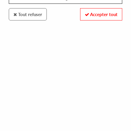
Tout refuser
Accepter tout
FERRISPARK
MARVIN BELTON
love will find a way
10,00 €