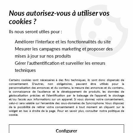
0
Nous autorisez-vous à utiliser vos
cookies ?
Ils nous seront utiles pour :
Home
>
Artists
>
Matteo Zarcone
Améliorer l'interface et les fonctionnalités du site
Matteo Zarcone
Mesurer les campagnes marketing et proposer des
mises à jour sur nos produits
Gérer l'authentification et surveiller les erreurs
SORT & FILTER
techniques
Certains cookies sont nécessaires à des fins techniques, ils sont donc dispensés de
PRESALES EXCLUSIVES
consentement. D'autres, non obligatoires, peuvent être utilisés pour la
personnalisation des annonces et du contenu, la mesure des annonces et du contenu,
la connaissance de l'audience et le développement de produits, les données de
géolocalisation précises et l'identification par le balayage de l'appareil, le stockage
1
et/ou l'accès aux informations sur un appareil. Si vous donnez votre consentement,
celui-ci sera valable sur l’ensemble des sous-domaines de Syncrophone. Vous disposez
de la possibilité de retirer votre consentement à tout moment en cliquant sur le
widget en bas à droite de la page. Pour en savoir plus, consulter notre politique de
cookie.
Configurer