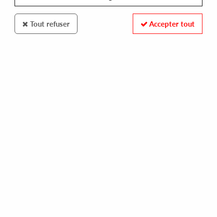
Tout refuser
Accepter tout
OBSCURE WORLD
VIENNA
tell me incl. matteo zarcone , mennie , dj glc edits
18,00 €