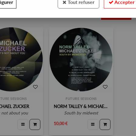
igurer
Tout refuser
Accepter 
2
TURE SESSIONS
FUTURE SESSIONS
CHAEL ZUCKER
NORM TALLEY & MICHAEL ZUCKER
's not about you
south by midwest
10,00 €