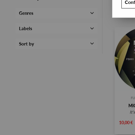
Conf
Genres
Labels
Sort by
FU
MI
it
10,00 €