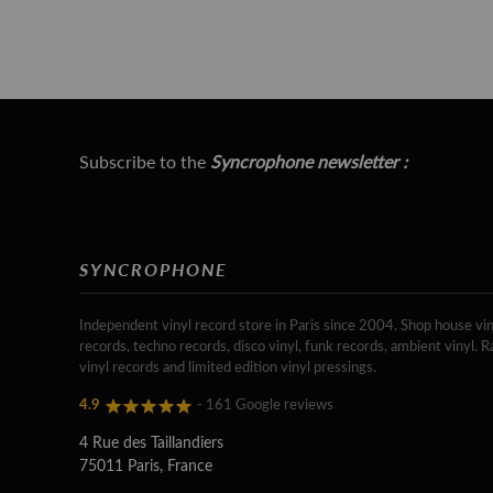
Subscribe to the
Syncrophone newsletter :
SYNCROPHONE
Independent vinyl record store in Paris since 2004. Shop house vin
records, techno records, disco vinyl, funk records, ambient vinyl. R
vinyl records and limited edition vinyl pressings.
4.9
- 161 Google reviews
4 Rue des Taillandiers
75011 Paris, France