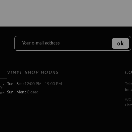
VINYL SHOP HOURS
CO
Tue - Sat :
12:00 PM - 19:00 PM
Tel:
yl
Ema
Sun - Mon :
Closed
are
WOR
Chr