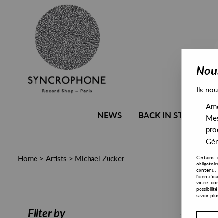
Nous
Ils nou
Amél
NEWS
BACK IN STOCK
Mes
pro
Gére
Home
>
Artists
>
Michael Zucker
Certains 
obligatoi
contenu, 
l'identifi
votre con
possibili
savoir plu
PRESALE
Filter by