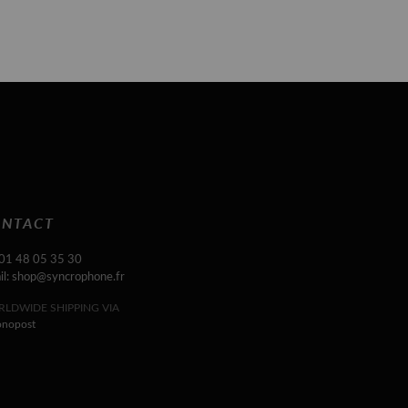
NTACT
 01 48 05 35 30
il: shop@syncrophone.fr
LDWIDE SHIPPING VIA
onopost