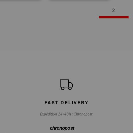
2
FAST DELIVERY
Expédition 24/48h : Chronopost
chronopost