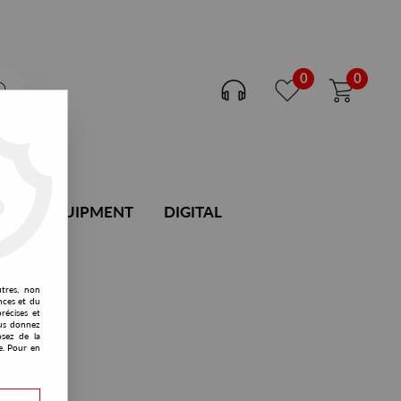
0
0
DJ EQUIPMENT
DIGITAL
utres, non
nces et du
récises et
vous donnez
osez de la
e. Pour en