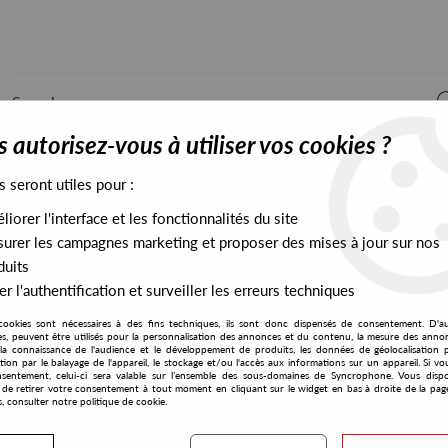
 autorisez-vous à utiliser vos cookies ?
s seront utiles pour :
iorer l'interface et les fonctionnalités du site
ALL STOCK
EXCLUSIVES
PRESALES EXCLUSIVES
urer les campagnes marketing et proposer des mises à jour sur nos
duits
r l'authentification et surveiller les erreurs techniques
cookies sont nécessaires à des fins techniques, ils sont donc dispensés de consentement. D'a
res, peuvent être utilisés pour la personnalisation des annonces et du contenu, la mesure des anno
la connaissance de l'audience et le développement de produits, les données de géolocalisation p
Michael Zucker
cation par le balayage de l'appareil, le stockage et/ou l'accès aux informations sur un appareil. Si 
sentement, celui-ci sera valable sur l’ensemble des sous-domaines de Syncrophone. Vous disp
té de retirer votre consentement à tout moment en cliquant sur le widget en bas à droite de la pag
s, consulter notre politique de cookie.
S EXCLUSIVES