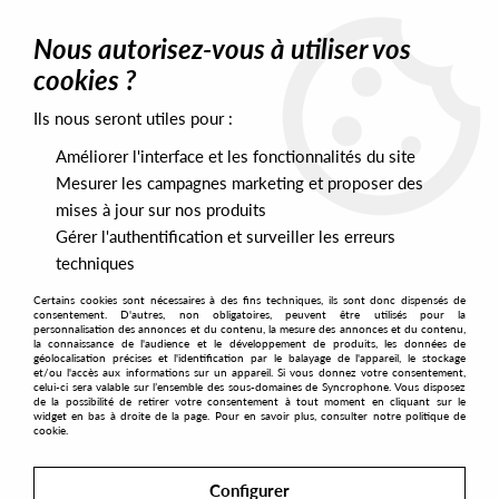
0
Nous autorisez-vous à utiliser vos
cookies ?
Ils nous seront utiles pour :
Home
>
Artists
>
Miris
Améliorer l'interface et les fonctionnalités du site
Miris
Mesurer les campagnes marketing et proposer des
mises à jour sur nos produits
Gérer l'authentification et surveiller les erreurs
SORT & FILTER
techniques
Certains cookies sont nécessaires à des fins techniques, ils sont donc dispensés de
PRESALES EXCLUSIVES
consentement. D'autres, non obligatoires, peuvent être utilisés pour la
personnalisation des annonces et du contenu, la mesure des annonces et du contenu,
la connaissance de l'audience et le développement de produits, les données de
géolocalisation précises et l'identification par le balayage de l'appareil, le stockage
1
et/ou l'accès aux informations sur un appareil. Si vous donnez votre consentement,
celui-ci sera valable sur l’ensemble des sous-domaines de Syncrophone. Vous disposez
de la possibilité de retirer votre consentement à tout moment en cliquant sur le
widget en bas à droite de la page. Pour en savoir plus, consulter notre politique de
cookie.
Configurer