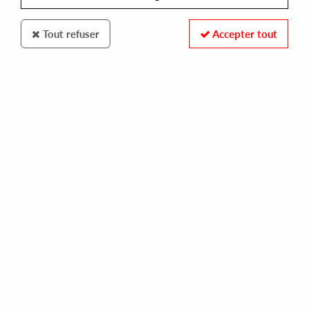
Tout refuser
Accepter tout
VESSEL
MIRIS
in omelas miris
16,00 €