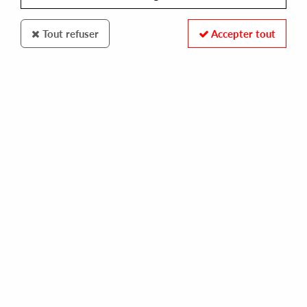
Tout refuser
Accepter tout
MAJOR LEAGUE HOUSE
MLH
work the box ep
10,00 €