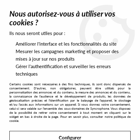
0
Nous autorisez-vous à utiliser vos
cookies ?
Ils nous seront utiles pour :
Home
>
Artists
>
MLH
Améliorer l'interface et les fonctionnalités du site
MLH
Mesurer les campagnes marketing et proposer des
mises à jour sur nos produits
Gérer l'authentification et surveiller les erreurs
SORT & FILTER
techniques
Certains cookies sont nécessaires à des fins techniques, ils sont donc dispensés de
PRESALES EXCLUSIVES
consentement. D'autres, non obligatoires, peuvent être utilisés pour la
personnalisation des annonces et du contenu, la mesure des annonces et du contenu,
la connaissance de l'audience et le développement de produits, les données de
géolocalisation précises et l'identification par le balayage de l'appareil, le stockage
1
et/ou l'accès aux informations sur un appareil. Si vous donnez votre consentement,
celui-ci sera valable sur l’ensemble des sous-domaines de Syncrophone. Vous disposez
de la possibilité de retirer votre consentement à tout moment en cliquant sur le
widget en bas à droite de la page. Pour en savoir plus, consulter notre politique de
cookie.
Configurer