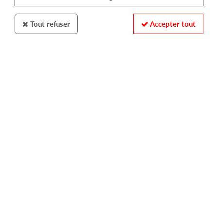
Tout refuser
Accepter tout
ROBSOUL
MONOMAN
deception ep
9,00 €