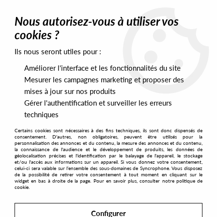
0
Nous autorisez-vous à utiliser vos
cookies ?
Ils nous seront utiles pour :
Home
>
Artists
>
Monoman
Améliorer l'interface et les fonctionnalités du site
Monoman
Mesurer les campagnes marketing et proposer des
mises à jour sur nos produits
Gérer l'authentification et surveiller les erreurs
SORT & FILTER
techniques
Certains cookies sont nécessaires à des fins techniques, ils sont donc dispensés de
PRESALES EXCLUSIVES
consentement. D'autres, non obligatoires, peuvent être utilisés pour la
personnalisation des annonces et du contenu, la mesure des annonces et du contenu,
la connaissance de l'audience et le développement de produits, les données de
géolocalisation précises et l'identification par le balayage de l'appareil, le stockage
1
et/ou l'accès aux informations sur un appareil. Si vous donnez votre consentement,
celui-ci sera valable sur l’ensemble des sous-domaines de Syncrophone. Vous disposez
de la possibilité de retirer votre consentement à tout moment en cliquant sur le
widget en bas à droite de la page. Pour en savoir plus, consulter notre politique de
cookie.
Configurer