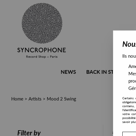
Nous
Ils nou
Amél
NEWS
BACK IN STOCK
Mes
pro
Gére
Home
>
Artists
>
Mood 2 Swing
Certains 
obligatoi
contenu, 
l'identifi
votre con
possibili
savoir plu
PRESALE
Filter by