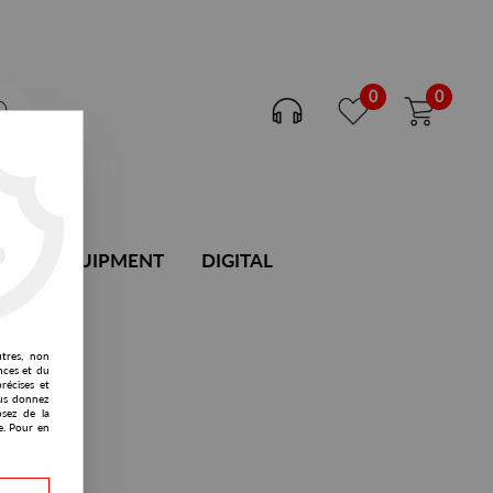
0
0
DJ EQUIPMENT
DIGITAL
utres, non
nces et du
récises et
vous donnez
osez de la
e. Pour en