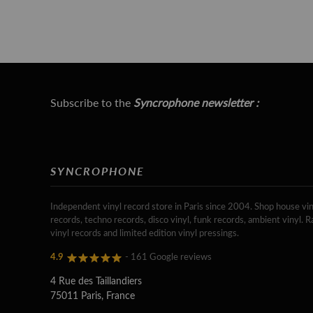
Subscribe to the
Syncrophone newsletter :
SYNCROPHONE
Independent vinyl record store in Paris since 2004. Shop house vin
records, techno records, disco vinyl, funk records, ambient vinyl. R
vinyl records and limited edition vinyl pressings.
4.9
- 161 Google reviews
4 Rue des Taillandiers
75011 Paris, France