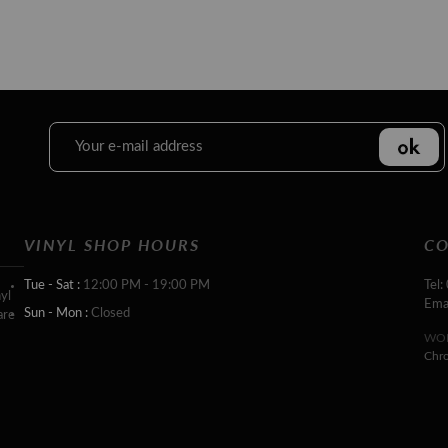
VINYL SHOP HOURS
CO
Tue - Sat :
12:00 PM - 19:00 PM
Tel:
yl
Ema
Sun - Mon :
Closed
are
WOR
Chr