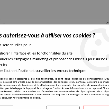
 autorisez-vous à utiliser vos cookies ?
s seront utiles pour :
iorer l'interface et les fonctionnalités du site
ALL STOCK
EXCLUSIVES
PRESALES EXCLUSIVES
urer les campagnes marketing et proposer des mises à jour sur nos
duits
r l'authentification et surveiller les erreurs techniques
cookies sont nécessaires à des fins techniques, ils sont donc dispensés de consentement. D'a
res, peuvent être utilisés pour la personnalisation des annonces et du contenu, la mesure des anno
la connaissance de l'audience et le développement de produits, les données de géolocalisation p
Mood 2 Swing
cation par le balayage de l'appareil, le stockage et/ou l'accès aux informations sur un appareil. Si 
sentement, celui-ci sera valable sur l’ensemble des sous-domaines de Syncrophone. Vous disp
té de retirer votre consentement à tout moment en cliquant sur le widget en bas à droite de la pag
s, consulter notre politique de cookie.
S EXCLUSIVES