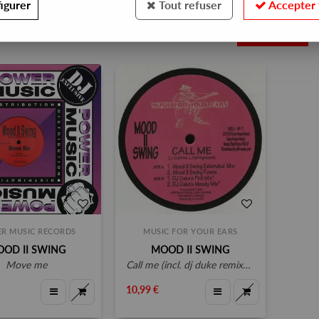
igurer
Tout refuser
Accepter 
2
R MUSIC RECORDS
MUSIC FOR YOUR EARS
OD II SWING
MOOD II SWING
move me
call me (incl. dj duke remixes)
10,99 €