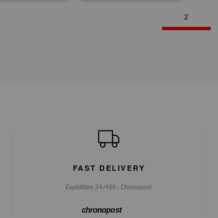
2
FAST DELIVERY
Expédition 24/48h : Chronopost
chronopost