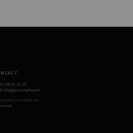
NTACT
 01 48 05 35 30
il: shop@syncrophone.fr
LDWIDE SHIPPING VIA
onopost