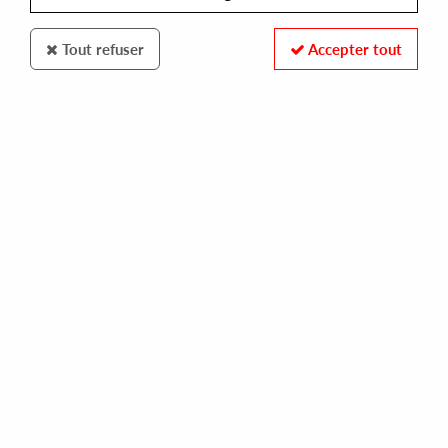
Tout refuser
Accepter tout
2000BLACK
TATHAM, MENSAH, LORD & RANKS
6th
14,00 €