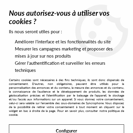
0
Nous autorisez-vous à utiliser vos
cookies ?
Ils nous seront utiles pour :
Home
>
Artists
>
Mr Mensah
Améliorer l'interface et les fonctionnalités du site
Mr Mensah
Mesurer les campagnes marketing et proposer des
mises à jour sur nos produits
Gérer l'authentification et surveiller les erreurs
SORT & FILTER
techniques
Certains cookies sont nécessaires à des fins techniques, ils sont donc dispensés de
PRESALES EXCLUSIVES
consentement. D'autres, non obligatoires, peuvent être utilisés pour la
personnalisation des annonces et du contenu, la mesure des annonces et du contenu,
la connaissance de l'audience et le développement de produits, les données de
géolocalisation précises et l'identification par le balayage de l'appareil, le stockage
1
et/ou l'accès aux informations sur un appareil. Si vous donnez votre consentement,
celui-ci sera valable sur l’ensemble des sous-domaines de Syncrophone. Vous disposez
de la possibilité de retirer votre consentement à tout moment en cliquant sur le
widget en bas à droite de la page. Pour en savoir plus, consulter notre politique de
cookie.
Configurer