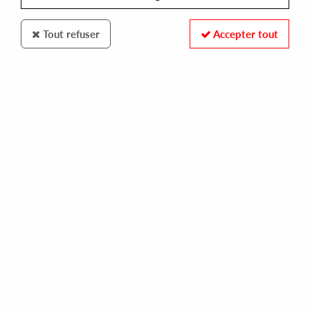
Tout refuser
Accepter tout
SCISSOR AND THREAD
NADIA KHAN
port ana (lawrence remix)
11,00 €