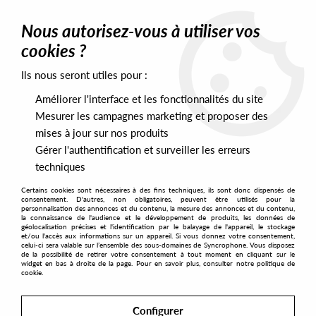
0
Nous autorisez-vous à utiliser vos
cookies ?
Ils nous seront utiles pour :
Home
>
Artists
>
Nadia Khan
Améliorer l'interface et les fonctionnalités du site
Nadia Khan
Mesurer les campagnes marketing et proposer des
mises à jour sur nos produits
Gérer l'authentification et surveiller les erreurs
SORT & FILTER
techniques
Certains cookies sont nécessaires à des fins techniques, ils sont donc dispensés de
PRESALES EXCLUSIVES
consentement. D'autres, non obligatoires, peuvent être utilisés pour la
personnalisation des annonces et du contenu, la mesure des annonces et du contenu,
la connaissance de l'audience et le développement de produits, les données de
géolocalisation précises et l'identification par le balayage de l'appareil, le stockage
1
et/ou l'accès aux informations sur un appareil. Si vous donnez votre consentement,
celui-ci sera valable sur l’ensemble des sous-domaines de Syncrophone. Vous disposez
de la possibilité de retirer votre consentement à tout moment en cliquant sur le
widget en bas à droite de la page. Pour en savoir plus, consulter notre politique de
cookie.
Configurer