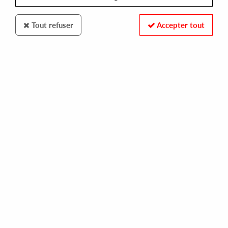
Tout refuser
Accepter tout
NEROLI
NICOLA KRAMER
all these times / need to learn
13,00 €