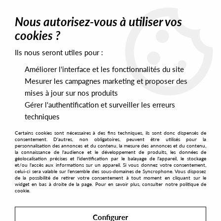
0
Nous autorisez-vous à utiliser vos
cookies ?
Ils nous seront utiles pour :
Home
>
Artists
>
Nicola Kramer
Améliorer l'interface et les fonctionnalités du site
Nicola Kramer
Mesurer les campagnes marketing et proposer des
mises à jour sur nos produits
Gérer l'authentification et surveiller les erreurs
SORT & FILTER
techniques
Certains cookies sont nécessaires à des fins techniques, ils sont donc dispensés de
PRESALES EXCLUSIVES
consentement. D'autres, non obligatoires, peuvent être utilisés pour la
personnalisation des annonces et du contenu, la mesure des annonces et du contenu,
la connaissance de l'audience et le développement de produits, les données de
géolocalisation précises et l'identification par le balayage de l'appareil, le stockage
1
et/ou l'accès aux informations sur un appareil. Si vous donnez votre consentement,
celui-ci sera valable sur l’ensemble des sous-domaines de Syncrophone. Vous disposez
de la possibilité de retirer votre consentement à tout moment en cliquant sur le
widget en bas à droite de la page. Pour en savoir plus, consulter notre politique de
cookie.
Configurer