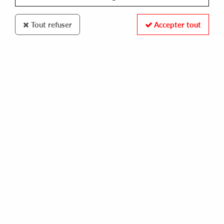
Tout refuser
Accepter tout
NUMMER MUSIC
NUMMER
night confidence
16,00 €