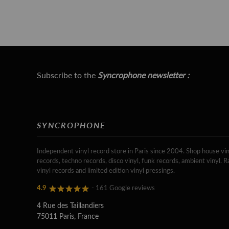
Subscribe to the
Syncrophone newsletter :
SYNCROPHONE
Independent vinyl record store in Paris since 2004. Shop house vin
records, techno records, disco vinyl, funk records, ambient vinyl. R
vinyl records and limited edition vinyl pressings.
4.9
- 161 Google reviews
4 Rue des Taillandiers
75011 Paris, France