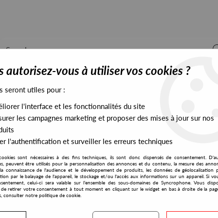
 autorisez-vous à utiliser vos cookies ?
s seront utiles pour :
iorer l'interface et les fonctionnalités du site
ALL STOCK
EXCLUSIVES
PRESALES EXCLUSIVES
urer les campagnes marketing et proposer des mises à jour sur nos
duits
r l'authentification et surveiller les erreurs techniques
cookies sont nécessaires à des fins techniques, ils sont donc dispensés de consentement. D'a
res, peuvent être utilisés pour la personnalisation des annonces et du contenu, la mesure des anno
la connaissance de l'audience et le développement de produits, les données de géolocalisation p
Octo Octo
cation par le balayage de l'appareil, le stockage et/ou l'accès aux informations sur un appareil. Si 
sentement, celui-ci sera valable sur l’ensemble des sous-domaines de Syncrophone. Vous disp
té de retirer votre consentement à tout moment en cliquant sur le widget en bas à droite de la pag
s, consulter notre politique de cookie.
S EXCLUSIVES