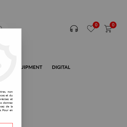
0
0
DJ EQUIPMENT
DIGITAL
utres, non
nces et du
récises et
vous donnez
osez de la
e. Pour en