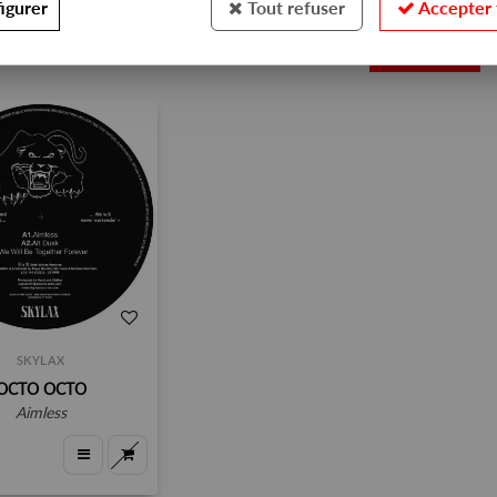
igurer
Tout refuser
Accepter 
1
SKYLAX
OCTO OCTO
aimless