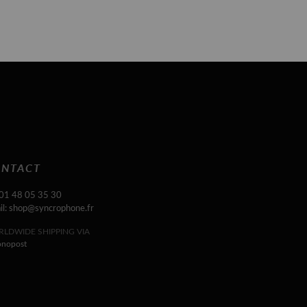
NTACT
 01 48 05 35 30
il: shop@syncrophone.fr
LDWIDE SHIPPING VIA
onopost