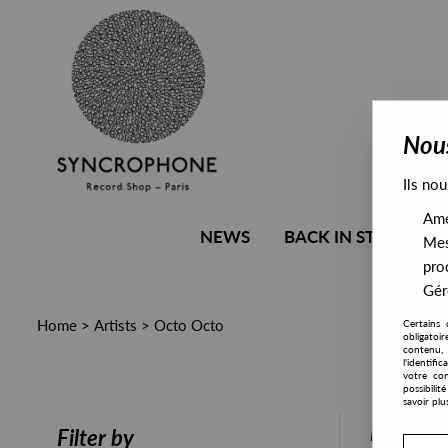
Nous
Ils nou
Amél
NEWS
BACK IN STOCK
Mes
pro
Gére
Home
>
Artists
>
Octo Octo
Certains 
obligatoi
contenu, 
l'identifi
votre con
possibili
savoir plu
PRESALE
Filter by