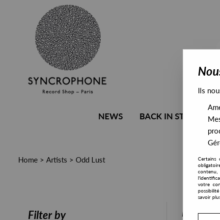
Nous
Ils nou
Amél
NEWS
BACK IN STOCK
Mes
pro
Gére
Home
>
Artists
>
Odd Lust
Certains 
obligatoi
contenu, 
l'identifi
votre con
possibili
savoir plu
PRESALE
Filter by