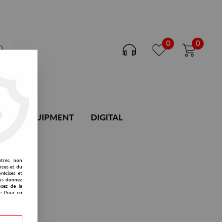
0
0
DJ EQUIPMENT
DIGITAL
utres, non
nces et du
récises et
vous donnez
osez de la
e. Pour en