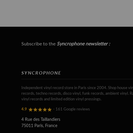
Subscribe to the
Syncrophone newsletter :
SYNCROPHONE
Independent vinyl record store in Paris since 2004. Shop house vin
records, techno records, disco vinyl, funk records, ambient vinyl. R
vinyl records and limited edition vinyl pressings.
4.9
- 161 Google reviews
4 Rue des Taillandiers
75011 Paris, France