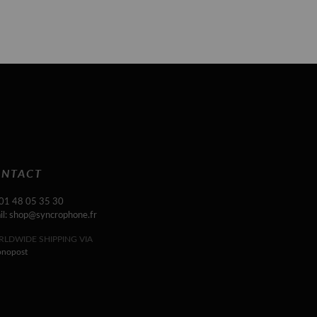
NTACT
 01 48 05 35 30
il: shop@syncrophone.fr
LDWIDE SHIPPING VIA
onopost