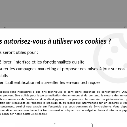
 autorisez-vous à utiliser vos cookies ?
s seront utiles pour :
iorer l'interface et les fonctionnalités du site
ALL STOCK
EXCLUSIVES
PRESALES EXCLUSIVES
urer les campagnes marketing et proposer des mises à jour sur nos
duits
r l'authentification et surveiller les erreurs techniques
cookies sont nécessaires à des fins techniques, ils sont donc dispensés de consentement. D'a
res, peuvent être utilisés pour la personnalisation des annonces et du contenu, la mesure des anno
la connaissance de l'audience et le développement de produits, les données de géolocalisation p
Odd Lust
cation par le balayage de l'appareil, le stockage et/ou l'accès aux informations sur un appareil. Si 
sentement, celui-ci sera valable sur l’ensemble des sous-domaines de Syncrophone. Vous disp
té de retirer votre consentement à tout moment en cliquant sur le widget en bas à droite de la pag
s, consulter notre politique de cookie.
S EXCLUSIVES