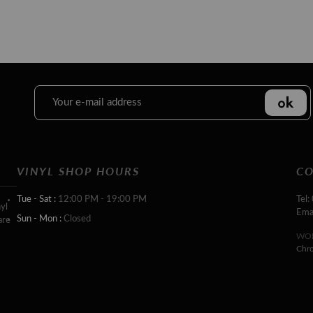
VINYL SHOP HOURS
CO
Tue - Sat :
12:00 PM - 19:00 PM
Tel:
yl
Ema
Sun - Mon :
Closed
are
WOR
Chr