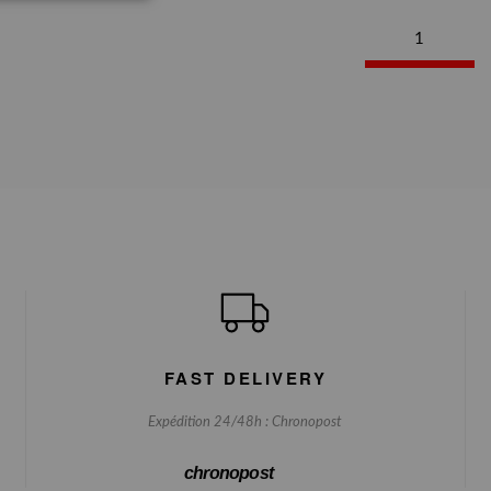
1
FAST DELIVERY
Expédition 24/48h : Chronopost
chronopost