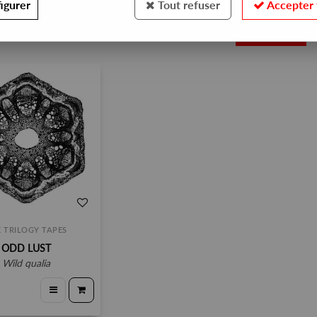
igurer
Tout refuser
Accepter 
1
 TRILOGY TAPES
ODD LUST
wild qualia