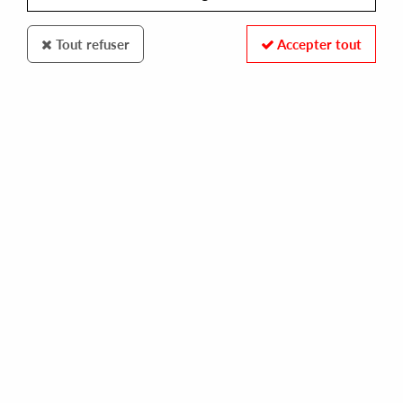
Tout refuser
Accepter tout
ARCHIVE RECORDS
GLOW FEAT. OMAR (FT. DON-E & DJ SPINNA REMIXES)
ten of diamonds: the remixes vol. 1
14,00 €