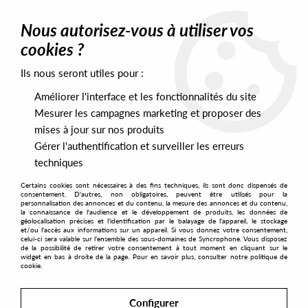
0
Nous autorisez-vous à utiliser vos
cookies ?
Ils nous seront utiles pour :
Home
>
Artists
>
Omar
Améliorer l'interface et les fonctionnalités du site
Omar
Mesurer les campagnes marketing et proposer des
mises à jour sur nos produits
Gérer l'authentification et surveiller les erreurs
SORT & FILTER
techniques
Certains cookies sont nécessaires à des fins techniques, ils sont donc dispensés de
PRESALES EXCLUSIVES
consentement. D'autres, non obligatoires, peuvent être utilisés pour la
personnalisation des annonces et du contenu, la mesure des annonces et du contenu,
la connaissance de l'audience et le développement de produits, les données de
géolocalisation précises et l'identification par le balayage de l'appareil, le stockage
1
et/ou l'accès aux informations sur un appareil. Si vous donnez votre consentement,
celui-ci sera valable sur l’ensemble des sous-domaines de Syncrophone. Vous disposez
de la possibilité de retirer votre consentement à tout moment en cliquant sur le
widget en bas à droite de la page. Pour en savoir plus, consulter notre politique de
cookie.
Configurer