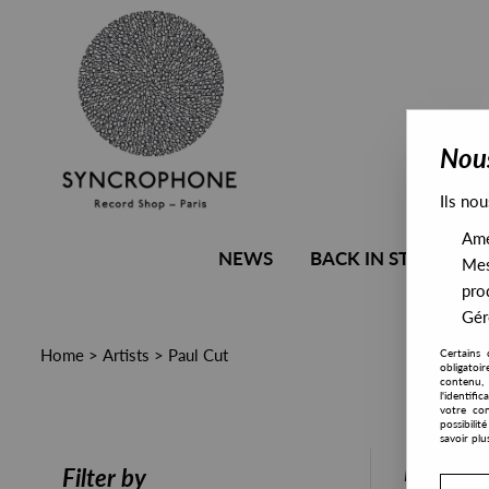
Nous
Ils nou
Amél
NEWS
BACK IN STOCK
Mes
pro
Gére
Home
>
Artists
>
Paul Cut
Certains 
obligatoi
contenu, 
l'identifi
votre con
possibili
savoir plu
PRESALE
Filter by