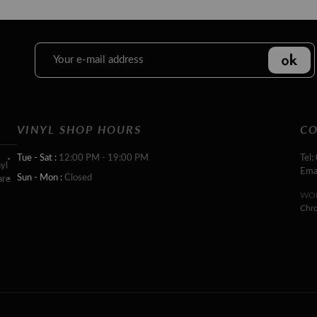
VINYL SHOP HOURS
CO
Tue - Sat :
12:00 PM - 19:00 PM
Tel:
yl
Ema
Sun - Mon :
Closed
are
WOR
Chr