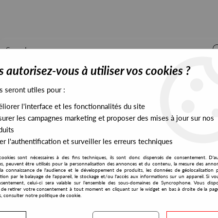
 autorisez-vous à utiliser vos cookies ?
s seront utiles pour :
iorer l'interface et les fonctionnalités du site
ALL STOCK
EXCLUSIVES
PRESALES EXCLUSIVES
urer les campagnes marketing et proposer des mises à jour sur nos
duits
r l'authentification et surveiller les erreurs techniques
cookies sont nécessaires à des fins techniques, ils sont donc dispensés de consentement. D'a
res, peuvent être utilisés pour la personnalisation des annonces et du contenu, la mesure des anno
la connaissance de l'audience et le développement de produits, les données de géolocalisation p
Paul Cut
cation par le balayage de l'appareil, le stockage et/ou l'accès aux informations sur un appareil. Si 
sentement, celui-ci sera valable sur l’ensemble des sous-domaines de Syncrophone. Vous disp
té de retirer votre consentement à tout moment en cliquant sur le widget en bas à droite de la pag
s, consulter notre politique de cookie.
S EXCLUSIVES