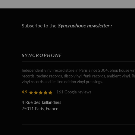
Subscribe to the
Syncrophone newsletter :
SYNCROPHONE
Independent vinyl record store in Paris since 2004. Shop house vin
records, techno records, disco vinyl, funk records, ambient vinyl. R
vinyl records and limited edition vinyl pressings.
4.9
- 161 Google reviews
4 Rue des Taillandiers
75011 Paris, France