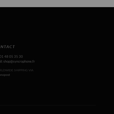
NTACT
 01 48 05 35 30
il: shop@syncrophone.fr
LDWIDE SHIPPING VIA
onopost