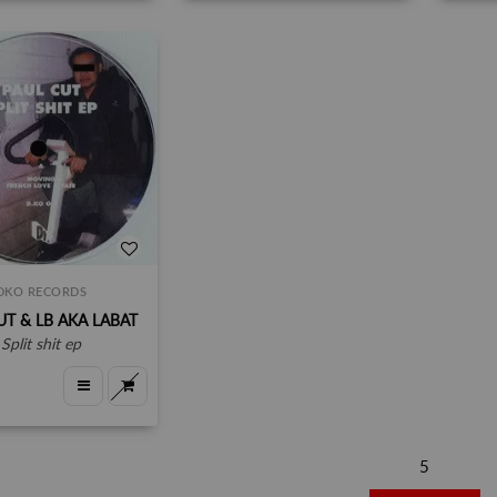
DKO RECORDS
UT & LB AKA LABAT
split shit ep
5