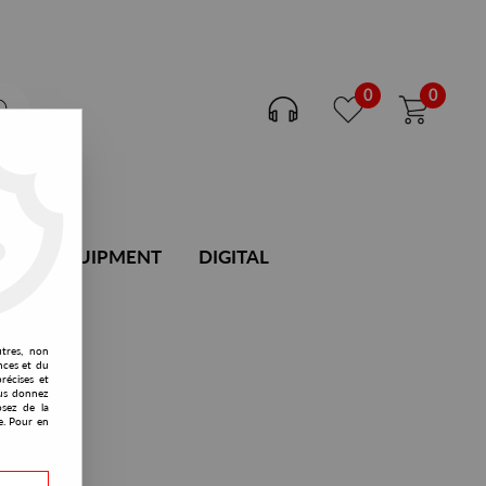
0
0
DJ EQUIPMENT
DIGITAL
utres, non
nces et du
récises et
vous donnez
osez de la
e. Pour en