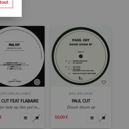
tout
POPCORN RECORDS
DKO RECORDS
 CUT FEAT FLABAIRE
PAUL CUT
yn lady ep (leo pol remix)
doum doum ep
€
10,00 €