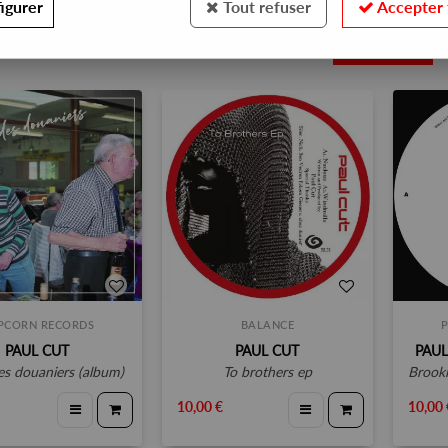
igurer
Tout refuser
Accepter 
5
PCORN RECORDS
BALANCE
PAUL CUT
PAUL CUT
PAUL
des douaniers (album)
to brothers ep
brookl
10,00 €
10,00 