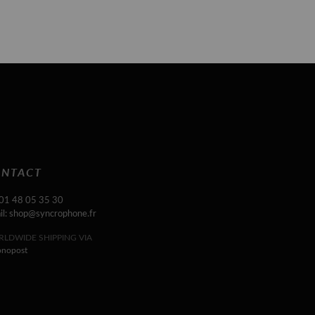
NTACT
 01 48 05 35 30
il: shop@syncrophone.fr
LDWIDE SHIPPING VIA
onopost