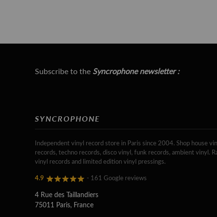
Subscribe to the
Syncrophone newsletter :
SYNCROPHONE
Independent vinyl record store in Paris since 2004. Shop house vin
records, techno records, disco vinyl, funk records, ambient vinyl. R
vinyl records and limited edition vinyl pressings.
4.9
- 161 Google reviews
4 Rue des Taillandiers
75011 Paris, France