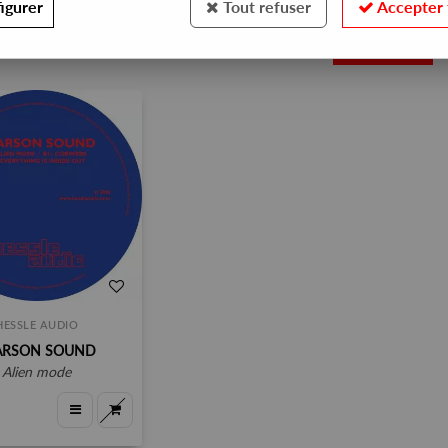
igurer
Tout refuser
Accepter 
1
HESSLE AUDIO
ARSON SOUND
alien mode