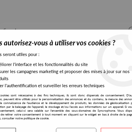
 autorisez-vous à utiliser vos cookies ?
s seront utiles pour :
iorer l'interface et les fonctionnalités du site
ALL STOCK
EXCLUSIVES
PRESALES EXCLUSIVES
urer les campagnes marketing et proposer des mises à jour sur nos
duits
r l'authentification et surveiller les erreurs techniques
cookies sont nécessaires à des fins techniques, ils sont donc dispensés de consentement. D'a
res, peuvent être utilisés pour la personnalisation des annonces et du contenu, la mesure des anno
la connaissance de l'audience et le développement de produits, les données de géolocalisation p
Pearson Sound
cation par le balayage de l'appareil, le stockage et/ou l'accès aux informations sur un appareil. Si 
sentement, celui-ci sera valable sur l’ensemble des sous-domaines de Syncrophone. Vous disp
té de retirer votre consentement à tout moment en cliquant sur le widget en bas à droite de la pag
s, consulter notre politique de cookie.
S EXCLUSIVES