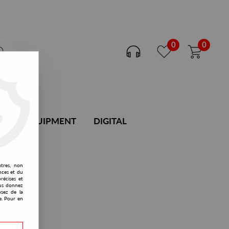
0
0
DJ EQUIPMENT
DIGITAL
utres, non
nces et du
récises et
vous donnez
osez de la
e. Pour en