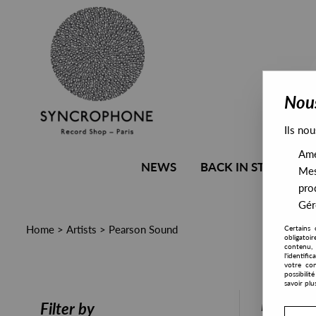
Nous
Ils nou
Amél
NEWS
BACK IN STOCK
Mes
pro
Gére
Home
>
Artists
>
Pearson Sound
Certains 
obligatoi
contenu, 
l'identifi
votre con
possibili
savoir plu
PRESALE
Filter by