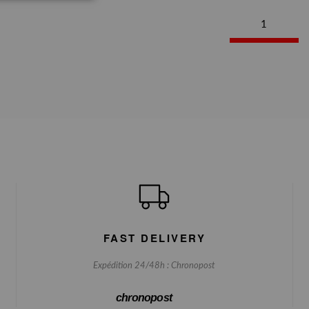
1
FAST DELIVERY
Expédition 24/48h : Chronopost
chronopost