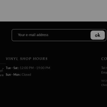
VINYL SHOP HOURS
CO
Tue - Sat :
12:00 PM - 19:00 PM
Tel:
yl
Ema
Sun - Mon :
Closed
are
WOR
Chr