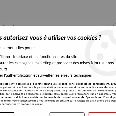
 autorisez-vous à utiliser vos cookies ?
s seront utiles pour :
iorer l'interface et les fonctionnalités du site
ALL STOCK
EXCLUSIVES
PRESALES EXCLUSIVES
urer les campagnes marketing et proposer des mises à jour sur nos
duits
r l'authentification et surveiller les erreurs techniques
cookies sont nécessaires à des fins techniques, ils sont donc dispensés de consentement. D'a
res, peuvent être utilisés pour la personnalisation des annonces et du contenu, la mesure des anno
la connaissance de l'audience et le développement de produits, les données de géolocalisation p
Pedro Goya
cation par le balayage de l'appareil, le stockage et/ou l'accès aux informations sur un appareil. Si 
sentement, celui-ci sera valable sur l’ensemble des sous-domaines de Syncrophone. Vous disp
té de retirer votre consentement à tout moment en cliquant sur le widget en bas à droite de la pag
s, consulter notre politique de cookie.
S EXCLUSIVES