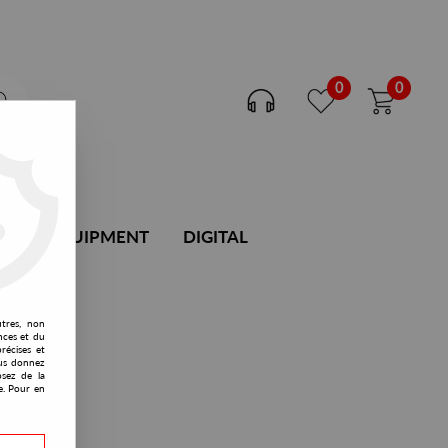
0
0
DJ EQUIPMENT
DIGITAL
utres, non
nces et du
récises et
vous donnez
osez de la
e. Pour en