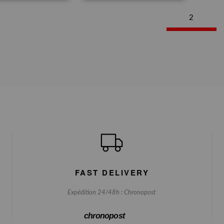
2
FAST DELIVERY
Expédition 24/48h : Chronopost
chronopost