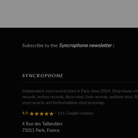
Subscribe to the
Syncrophone newsletter :
SYNCROPHONE
Independent vinyl record store in Paris since 2004. Shop house vin
records, techno records, disco vinyl, funk records, ambient vinyl. R
vinyl records and limited edition vinyl pressings.
4.9
- 161 Google reviews
4 Rue des Taillandiers
75011 Paris, France