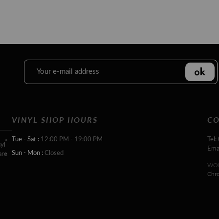
VINYL SHOP HOURS
CO
Tue - Sat :
12:00 PM - 19:00 PM
Tel:
yl
Ema
Sun - Mon :
Closed
are
WOR
Chr