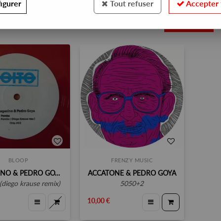
igurer
Tout refuser
Accepter 
2
BLOOP
FRENZY MUSIC
MAGAZINO & PEDRO GOYA
ACCATONE & PEDRO GOYA
(diego krause remix)
5050+2
10,00 €