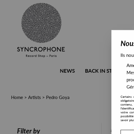
Nous
Ils nou
Amél
NEWS
BACK IN STOCK
Mes
pro
Gére
Home
>
Artists
>
Pedro Goya
Certains 
obligatoi
contenu, 
l'identifi
votre con
possibili
savoir plu
PRESALE
Filter by