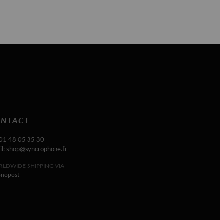
NTACT
 01 48 05 35 30
il: shop@syncrophone.fr
LDWIDE SHIPPING VIA
onopost