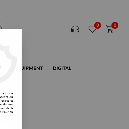
0
0
DJ EQUIPMENT
DIGITAL
utres, non
nces et du
récises et
vous donnez
osez de la
e. Pour en