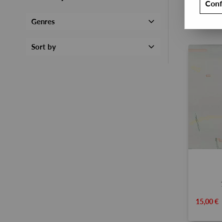
Conf
Genres
Sort by
15,00 €