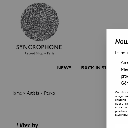
Nous
Ils nou
Amél
NEWS
BACK IN STOCK
Mes
pro
Gére
Home
>
Artists
>
Perko
Certains 
obligatoi
contenu, 
l'identifi
votre con
possibili
savoir plu
PRESALE
Filter by