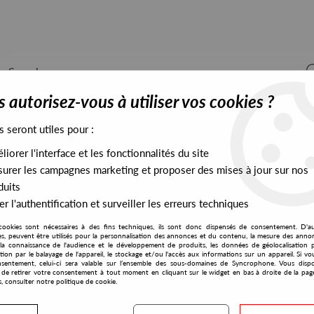
 autorisez-vous à utiliser vos cookies ?
s seront utiles pour :
iorer l'interface et les fonctionnalités du site
ALL STOCK
EXCLUSIVES
PRESALES EXCLUSIVES
urer les campagnes marketing et proposer des mises à jour sur nos
duits
r l'authentification et surveiller les erreurs techniques
cookies sont nécessaires à des fins techniques, ils sont donc dispensés de consentement. D'a
res, peuvent être utilisés pour la personnalisation des annonces et du contenu, la mesure des anno
la connaissance de l'audience et le développement de produits, les données de géolocalisation p
Perko
cation par le balayage de l'appareil, le stockage et/ou l'accès aux informations sur un appareil. Si 
sentement, celui-ci sera valable sur l’ensemble des sous-domaines de Syncrophone. Vous disp
té de retirer votre consentement à tout moment en cliquant sur le widget en bas à droite de la pag
s, consulter notre politique de cookie.
S EXCLUSIVES