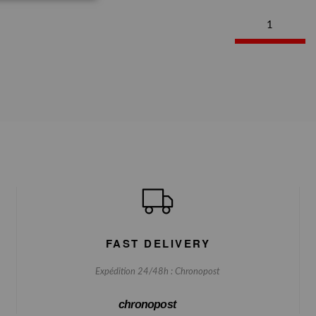
1
FAST DELIVERY
Expédition 24/48h : Chronopost
chronopost