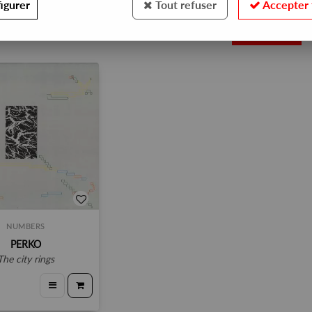
igurer
Tout refuser
Accepter 
1
NUMBERS
PERKO
the city rings