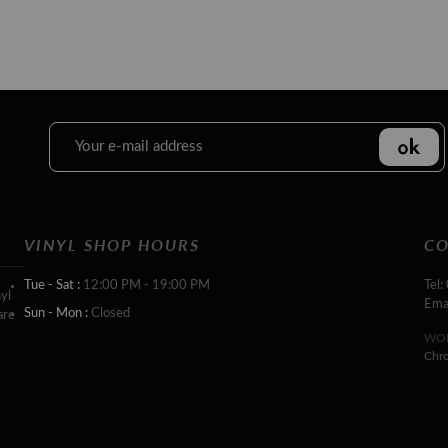
VINYL SHOP HOURS
CO
Tue - Sat :
12:00 PM - 19:00 PM
Tel:
yl
Ema
Sun - Mon :
Closed
are
WOR
Chr