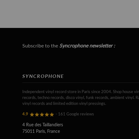
Subscribe to the
Syncrophone newsletter :
SYNCROPHONE
Independent vinyl record store in Paris since 2004. Shop house vin
records, techno records, disco vinyl, funk records, ambient vinyl. R
vinyl records and limited edition vinyl pressings.
4.9
- 161 Google reviews
4 Rue des Taillandiers
75011 Paris, France