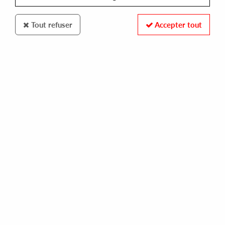
Tout refuser
Accepter tout
POPCORN LIMITED
PETER JD AND ANDREW SOUL
known by none ep (amir alexander remix)
10,00 €