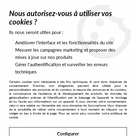
0
Nous autorisez-vous à utiliser vos
cookies ?
Ils nous seront utiles pour :
Home
>
Artists
>
Peter Jd and Andrew Soul
Améliorer l'interface et les fonctionnalités du site
Peter Jd and Andrew Soul
Mesurer les campagnes marketing et proposer des
mises à jour sur nos produits
Gérer l'authentification et surveiller les erreurs
SORT & FILTER
techniques
Certains cookies sont nécessaires à des fins techniques, ils sont donc dispensés de
PRESALES EXCLUSIVES
consentement. D'autres, non obligatoires, peuvent être utilisés pour la
personnalisation des annonces et du contenu, la mesure des annonces et du contenu,
la connaissance de l'audience et le développement de produits, les données de
géolocalisation précises et l'identification par le balayage de l'appareil, le stockage
1
et/ou l'accès aux informations sur un appareil. Si vous donnez votre consentement,
celui-ci sera valable sur l’ensemble des sous-domaines de Syncrophone. Vous disposez
de la possibilité de retirer votre consentement à tout moment en cliquant sur le
widget en bas à droite de la page. Pour en savoir plus, consulter notre politique de
cookie.
Configurer