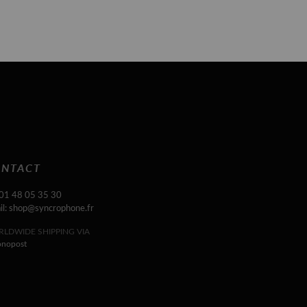
NTACT
 01 48 05 35 30
il: shop@syncrophone.fr
LDWIDE SHIPPING VIA
onopost