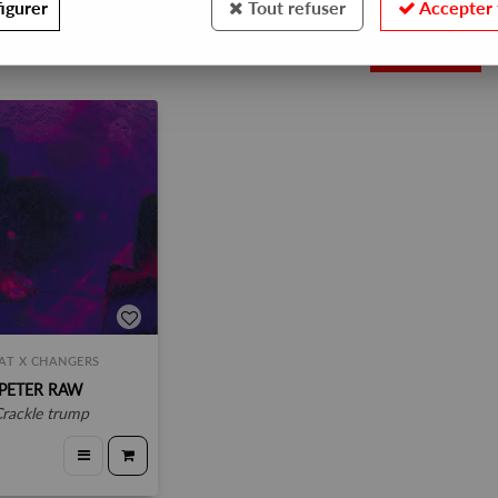
igurer
Tout refuser
Accepter 
1
AT X CHANGERS
PETER RAW
crackle trump