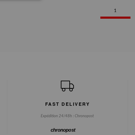
1
FAST DELIVERY
Expédition 24/48h : Chronopost
chronopost