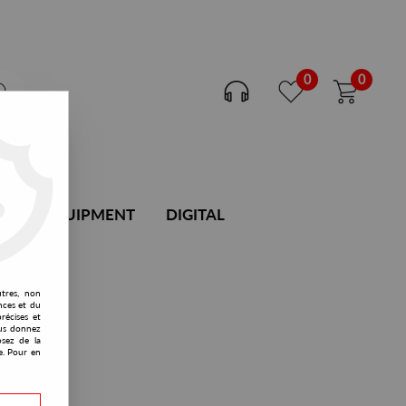
0
0
DJ EQUIPMENT
DIGITAL
utres, non
nces et du
récises et
vous donnez
osez de la
e. Pour en