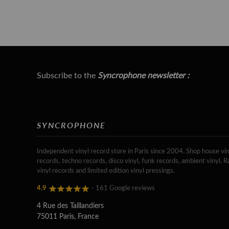
Subscribe to the
Syncrophone newsletter :
SYNCROPHONE
Independent vinyl record store in Paris since 2004. Shop house vin
records, techno records, disco vinyl, funk records, ambient vinyl. R
vinyl records and limited edition vinyl pressings.
4.9
- 161 Google reviews
4 Rue des Taillandiers
75011 Paris, France