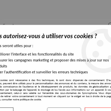
 autorisez-vous à utiliser vos cookies ?
s seront utiles pour :
iorer l'interface et les fonctionnalités du site
ALL STOCK
EXCLUSIVES
PRESALES EXCLUSIVES
urer les campagnes marketing et proposer des mises à jour sur nos
duits
r l'authentification et surveiller les erreurs techniques
cookies sont nécessaires à des fins techniques, ils sont donc dispensés de consentement. D'a
res, peuvent être utilisés pour la personnalisation des annonces et du contenu, la mesure des anno
la connaissance de l'audience et le développement de produits, les données de géolocalisation p
Peter Raw
cation par le balayage de l'appareil, le stockage et/ou l'accès aux informations sur un appareil. Si 
sentement, celui-ci sera valable sur l’ensemble des sous-domaines de Syncrophone. Vous disp
té de retirer votre consentement à tout moment en cliquant sur le widget en bas à droite de la pag
s, consulter notre politique de cookie.
S EXCLUSIVES