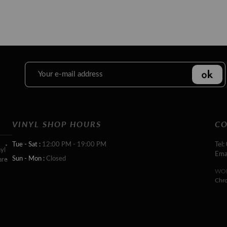
VINYL SHOP HOURS
CO
Tue - Sat :
12:00 PM - 19:00 PM
Tel:
yl
Ema
Sun - Mon :
Closed
are
WOR
Chr