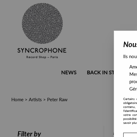
Nous
Ils nou
Amél
NEWS
BACK IN STOCK
Mes
pro
Gére
Home
>
Artists
>
Peter Raw
Certains 
obligatoi
contenu, 
l'identifi
votre con
possibili
savoir plu
PRESALE
Filter by