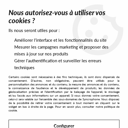
0
Nous autorisez-vous à utiliser vos
cookies ?
Ils nous seront utiles pour :
Home
>
Artists
>
Petite Douceur
Améliorer l'interface et les fonctionnalités du site
Petite Douceur
Mesurer les campagnes marketing et proposer des
mises à jour sur nos produits
Gérer l'authentification et surveiller les erreurs
SORT & FILTER
techniques
Certains cookies sont nécessaires à des fins techniques, ils sont donc dispensés de
PRESALES EXCLUSIVES
consentement. D'autres, non obligatoires, peuvent être utilisés pour la
personnalisation des annonces et du contenu, la mesure des annonces et du contenu,
la connaissance de l'audience et le développement de produits, les données de
géolocalisation précises et l'identification par le balayage de l'appareil, le stockage
1
et/ou l'accès aux informations sur un appareil. Si vous donnez votre consentement,
celui-ci sera valable sur l’ensemble des sous-domaines de Syncrophone. Vous disposez
de la possibilité de retirer votre consentement à tout moment en cliquant sur le
widget en bas à droite de la page. Pour en savoir plus, consulter notre politique de
cookie.
Configurer