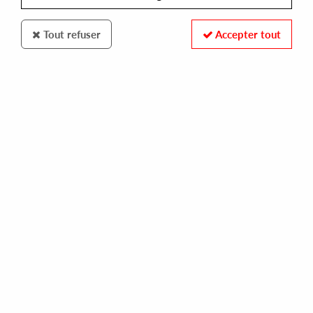
Tout refuser
Accepter tout
DANCE AROUND 88
PETITE DOUCEUR
pull the trigger
10,00 €