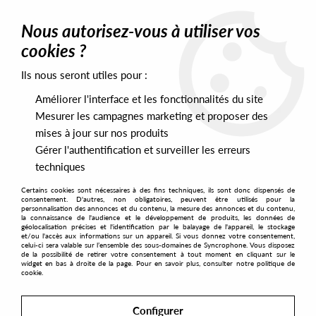
0
Nous autorisez-vous à utiliser vos
cookies ?
Ils nous seront utiles pour :
Home
>
Artists
>
Photek
Améliorer l'interface et les fonctionnalités du site
Photek
Mesurer les campagnes marketing et proposer des
mises à jour sur nos produits
Gérer l'authentification et surveiller les erreurs
SORT & FILTER
techniques
Certains cookies sont nécessaires à des fins techniques, ils sont donc dispensés de
PRESALES EXCLUSIVES
consentement. D'autres, non obligatoires, peuvent être utilisés pour la
personnalisation des annonces et du contenu, la mesure des annonces et du contenu,
la connaissance de l'audience et le développement de produits, les données de
géolocalisation précises et l'identification par le balayage de l'appareil, le stockage
1
et/ou l'accès aux informations sur un appareil. Si vous donnez votre consentement,
celui-ci sera valable sur l’ensemble des sous-domaines de Syncrophone. Vous disposez
de la possibilité de retirer votre consentement à tout moment en cliquant sur le
widget en bas à droite de la page. Pour en savoir plus, consulter notre politique de
cookie.
Configurer