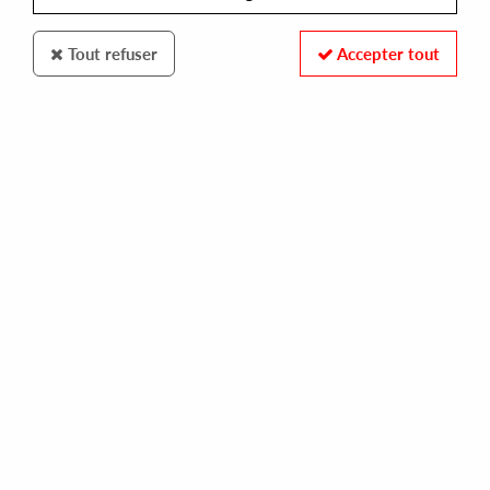
Tout refuser
Accepter tout
APPLIED RHYTHMIC TECHNOLOGY
PHOTEK
t'raenon (remastered edition)
15,00 €