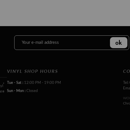
VINYL SHOP HOURS
CO
Tue - Sat :
12:00 PM - 19:00 PM
Tel:
yl
Ema
Sun - Mon :
Closed
are
WOR
Chr