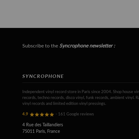
Subscribe to the
Syncrophone newsletter :
SYNCROPHONE
Independent vinyl record store in Paris since 2004. Shop house vin
records, techno records, disco vinyl, funk records, ambient vinyl. R
vinyl records and limited edition vinyl pressings.
4.9
- 161 Google reviews
4 Rue des Taillandiers
75011 Paris, France