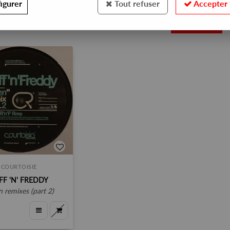
igurer
Tout refuser
Accepter 
1
COURTOISIE
FF 'N' FREDDY
en remixes (part 2)