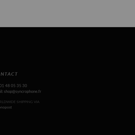
NTACT
 01 48 05 35 30
il: shop@syncrophone.fr
LDWIDE SHIPPING VIA
onopost