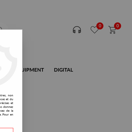
0
0
DJ EQUIPMENT
DIGITAL
utres, non
nces et du
récises et
vous donnez
osez de la
e. Pour en