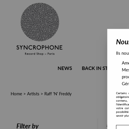
Nous
Ils nou
Amél
NEWS
BACK IN STOCK
Mes
pro
Gére
Home
>
Artists
>
Raff 'N' Freddy
Certains 
obligatoi
contenu, 
l'identifi
votre con
possibili
savoir plu
PRESALE
Filter by