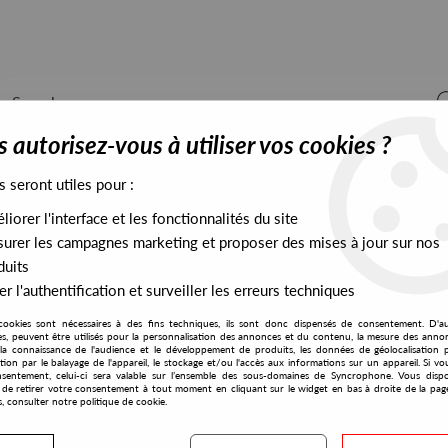
 autorisez-vous à utiliser vos cookies ?
s seront utiles pour :
iorer l'interface et les fonctionnalités du site
ALL STOCK
EXCLUSIVES
PRESALES EXCLUSIVES
urer les campagnes marketing et proposer des mises à jour sur nos
duits
r l'authentification et surveiller les erreurs techniques
cookies sont nécessaires à des fins techniques, ils sont donc dispensés de consentement. D'a
res, peuvent être utilisés pour la personnalisation des annonces et du contenu, la mesure des anno
la connaissance de l'audience et le développement de produits, les données de géolocalisation p
Raff 'N' Freddy
cation par le balayage de l'appareil, le stockage et/ou l'accès aux informations sur un appareil. Si 
sentement, celui-ci sera valable sur l’ensemble des sous-domaines de Syncrophone. Vous disp
té de retirer votre consentement à tout moment en cliquant sur le widget en bas à droite de la pag
s, consulter notre politique de cookie.
S EXCLUSIVES