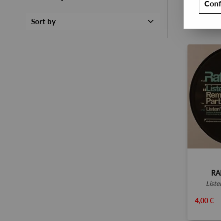
Conf
Sort by
RA
list
4,00 €