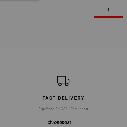
1
FAST DELIVERY
Expédition 24/48h : Chronopost
chronopost