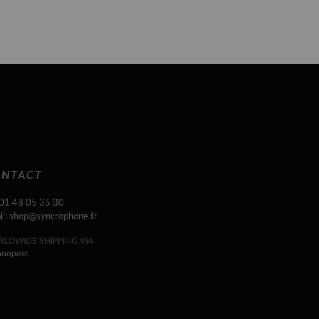
NTACT
 01 48 05 35 30
il: shop@syncrophone.fr
LDWIDE SHIPPING VIA
onopost