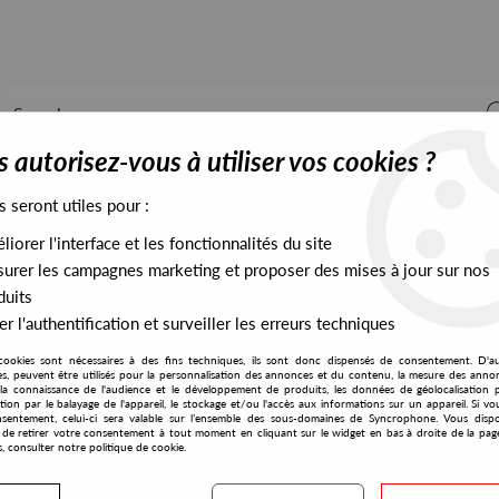
 autorisez-vous à utiliser vos cookies ?
s seront utiles pour :
iorer l'interface et les fonctionnalités du site
ALL STOCK
EXCLUSIVES
PRESALES EXCLUSIVES
urer les campagnes marketing et proposer des mises à jour sur nos
duits
r l'authentification et surveiller les erreurs techniques
cookies sont nécessaires à des fins techniques, ils sont donc dispensés de consentement. D'a
res, peuvent être utilisés pour la personnalisation des annonces et du contenu, la mesure des anno
la connaissance de l'audience et le développement de produits, les données de géolocalisation p
Reginald Omas Mamode IV
cation par le balayage de l'appareil, le stockage et/ou l'accès aux informations sur un appareil. Si 
sentement, celui-ci sera valable sur l’ensemble des sous-domaines de Syncrophone. Vous disp
té de retirer votre consentement à tout moment en cliquant sur le widget en bas à droite de la pag
s, consulter notre politique de cookie.
S EXCLUSIVES