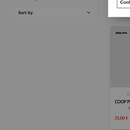
Conf
Sort by
C
31,00 €