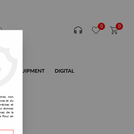
0
0
DJ EQUIPMENT
DIGITAL
utres, non
nces et du
récises et
vous donnez
osez de la
e. Pour en