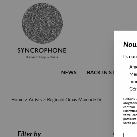
Nous
Ils nou
Amél
NEWS
BACK IN STOCK
Mes
pro
Gére
Home
>
Artists
>
Reginald Omas Mamode IV
Certains 
obligatoi
contenu, 
l'identifi
votre con
possibili
savoir plu
PRESALE
Filter by