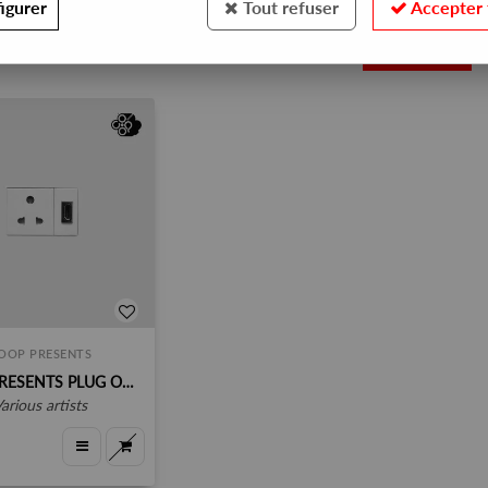
igurer
Tout refuser
Accepter 
1
OOP PRESENTS
COOP PRESENTS PLUG ONE
various artists