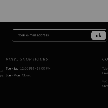
VINYL SHOP HOURS
CO
Tue - Sat :
12:00 PM - 19:00 PM
Tel:
yl
Ema
Sun - Mon :
Closed
are
WOR
Chr