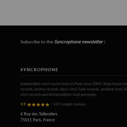
Subscribe to the
Syncrophone newsletter :
SYNCROPHONE
Independent vinyl record store in Paris since 2004. Shop house vin
records, techno records, disco vinyl, funk records, ambient vinyl. R
vinyl records and limited edition vinyl pressings.
4.9
- 161 Google reviews
4 Rue des Taillandiers
75011 Paris, France