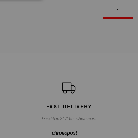
1
FAST DELIVERY
Expédition 24/48h : Chronopost
chronopost