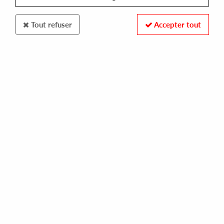
Tout refuser
Accepter tout
MOCHI RECORDS
RESOLUTION 88 ?- TAKING OFF
10,00 €