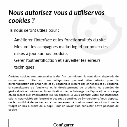
0
Nous autorisez-vous à utiliser vos
cookies ?
Ils nous seront utiles pour :
Home
>
Artists
>
Resolution 88
Améliorer l'interface et les fonctionnalités du site
Resolution 88
Mesurer les campagnes marketing et proposer des
mises à jour sur nos produits
Gérer l'authentification et surveiller les erreurs
SORT & FILTER
techniques
Certains cookies sont nécessaires à des fins techniques, ils sont donc dispensés de
PRESALES EXCLUSIVES
consentement. D'autres, non obligatoires, peuvent être utilisés pour la
personnalisation des annonces et du contenu, la mesure des annonces et du contenu,
la connaissance de l'audience et le développement de produits, les données de
géolocalisation précises et l'identification par le balayage de l'appareil, le stockage
1
et/ou l'accès aux informations sur un appareil. Si vous donnez votre consentement,
celui-ci sera valable sur l’ensemble des sous-domaines de Syncrophone. Vous disposez
de la possibilité de retirer votre consentement à tout moment en cliquant sur le
widget en bas à droite de la page. Pour en savoir plus, consulter notre politique de
cookie.
Configurer