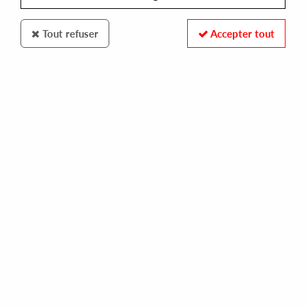
Tout refuser
Accepter tout
REINCARNATION
RICKY L
simple & nasty
10,00 €