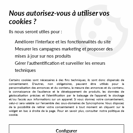
0
Nous autorisez-vous à utiliser vos
cookies ?
Ils nous seront utiles pour :
Home
>
Artists
>
Ricky L
Améliorer l'interface et les fonctionnalités du site
Ricky L
Mesurer les campagnes marketing et proposer des
mises à jour sur nos produits
Gérer l'authentification et surveiller les erreurs
SORT & FILTER
techniques
Certains cookies sont nécessaires à des fins techniques, ils sont donc dispensés de
PRESALES EXCLUSIVES
consentement. D'autres, non obligatoires, peuvent être utilisés pour la
personnalisation des annonces et du contenu, la mesure des annonces et du contenu,
la connaissance de l'audience et le développement de produits, les données de
géolocalisation précises et l'identification par le balayage de l'appareil, le stockage
1
et/ou l'accès aux informations sur un appareil. Si vous donnez votre consentement,
celui-ci sera valable sur l’ensemble des sous-domaines de Syncrophone. Vous disposez
de la possibilité de retirer votre consentement à tout moment en cliquant sur le
widget en bas à droite de la page. Pour en savoir plus, consulter notre politique de
cookie.
Configurer