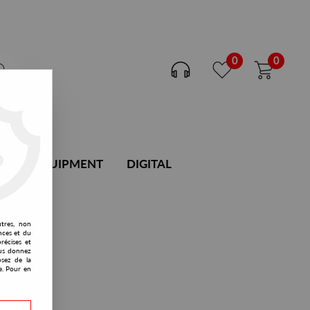
0
0
DJ EQUIPMENT
DIGITAL
utres, non
nces et du
récises et
vous donnez
osez de la
e. Pour en