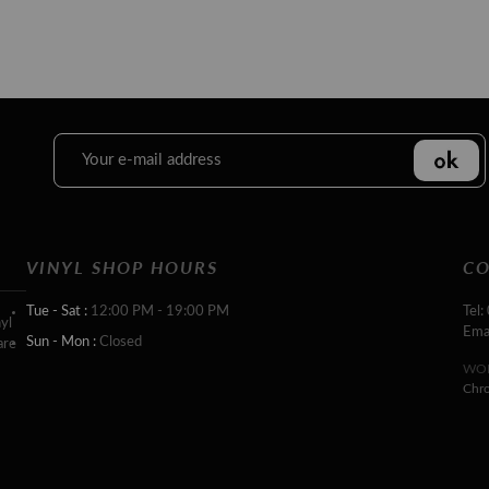
VINYL SHOP HOURS
CO
Tue - Sat :
12:00 PM - 19:00 PM
Tel:
yl
Ema
Sun - Mon :
Closed
are
WOR
Chr