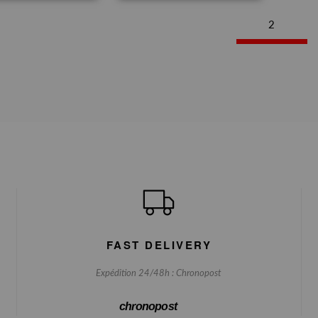
2
FAST DELIVERY
Expédition 24/48h : Chronopost
chronopost