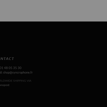
NTACT
 01 48 05 35 30
il: shop@syncrophone.fr
LDWIDE SHIPPING VIA
onopost