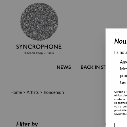
Nous
Ils nou
Amél
NEWS
BACK IN STOCK
Mes
pro
Gére
Home
>
Artists
>
Rondenion
Certains 
obligatoi
contenu, 
l'identifi
votre con
possibili
savoir plu
PRESALE
Filter by