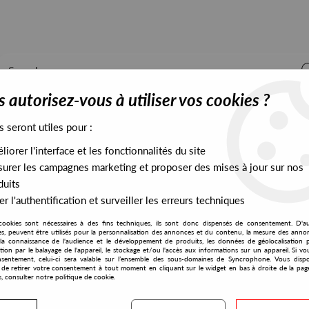
 autorisez-vous à utiliser vos cookies ?
s seront utiles pour :
iorer l'interface et les fonctionnalités du site
ALL STOCK
EXCLUSIVES
PRESALES EXCLUSIVES
urer les campagnes marketing et proposer des mises à jour sur nos
duits
r l'authentification et surveiller les erreurs techniques
cookies sont nécessaires à des fins techniques, ils sont donc dispensés de consentement. D'a
res, peuvent être utilisés pour la personnalisation des annonces et du contenu, la mesure des anno
la connaissance de l'audience et le développement de produits, les données de géolocalisation p
Rondenion
cation par le balayage de l'appareil, le stockage et/ou l'accès aux informations sur un appareil. Si 
sentement, celui-ci sera valable sur l’ensemble des sous-domaines de Syncrophone. Vous disp
té de retirer votre consentement à tout moment en cliquant sur le widget en bas à droite de la pag
s, consulter notre politique de cookie.
S EXCLUSIVES