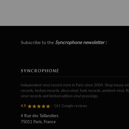
Subscribe to the
Syncrophone newsletter :
SYNCROPHONE
Independent vinyl record store in Paris since 2004. Shop house vin
records, techno records, disco vinyl, funk records, ambient vinyl. R
vinyl records and limited edition vinyl pressings.
4.9
- 161 Google reviews
4 Rue des Taillandiers
75011 Paris, France