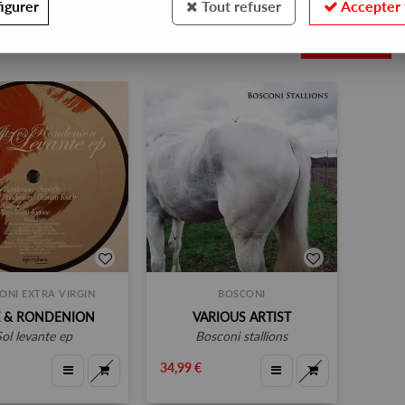
igurer
Tout refuser
Accepter 
2
ONI EXTRA VIRGIN
BOSCONI
Z & RONDENION
VARIOUS ARTIST
sol levante ep
bosconi stallions
34,99 €