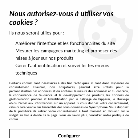
0
Nous autorisez-vous à utiliser vos
cookies ?
Ils nous seront utiles pour :
Home
>
Artists
>
Ross 154
Améliorer l'interface et les fonctionnalités du site
Ross 154
Mesurer les campagnes marketing et proposer des
mises à jour sur nos produits
Gérer l'authentification et surveiller les erreurs
SORT & FILTER
techniques
Certains cookies sont nécessaires à des fins techniques, ils sont donc dispensés de
PRESALES EXCLUSIVES
consentement. D'autres, non obligatoires, peuvent être utilisés pour la
personnalisation des annonces et du contenu, la mesure des annonces et du contenu,
la connaissance de l'audience et le développement de produits, les données de
géolocalisation précises et l'identification par le balayage de l'appareil, le stockage
1
et/ou l'accès aux informations sur un appareil. Si vous donnez votre consentement,
celui-ci sera valable sur l’ensemble des sous-domaines de Syncrophone. Vous disposez
de la possibilité de retirer votre consentement à tout moment en cliquant sur le
widget en bas à droite de la page. Pour en savoir plus, consulter notre politique de
cookie.
Configurer