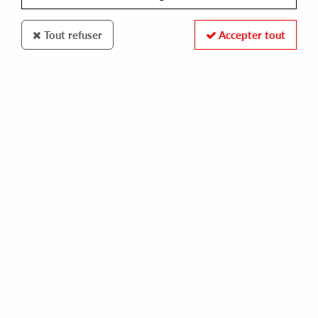
Tout refuser
Accepter tout
DE:TUNED
V/A [ROSS 154, SPACETIME CONTINUUM..]
de:10.07
15,00 €