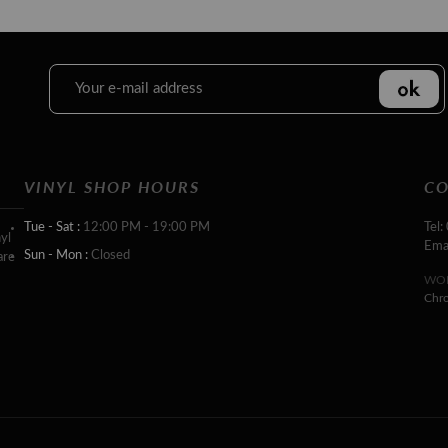
VINYL SHOP HOURS
CO
Tue - Sat :
12:00 PM - 19:00 PM
Tel:
yl
Ema
Sun - Mon :
Closed
are
WOR
Chr