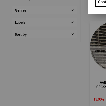
Conf
Genres
Labels
Sort by
VAR
CROS
13,00 €