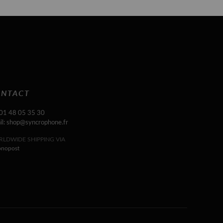
NTACT
 01 48 05 35 30
il: shop@syncrophone.fr
LDWIDE SHIPPING VIA
onopost