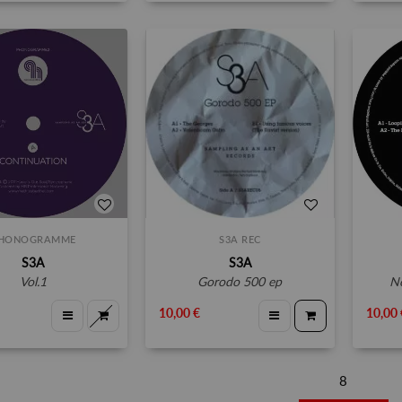
HONOGRAMME
S3A REC
S3A
S3A
vol.1
gorodo 500 ep
10,00 €
10,00 
8