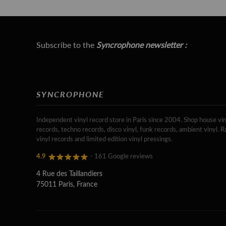
Subscribe to the
Syncrophone newsletter :
SYNCROPHONE
Independent vinyl record store in Paris since 2004. Shop house vin
records, techno records, disco vinyl, funk records, ambient vinyl. R
vinyl records and limited edition vinyl pressings.
4.9
- 161 Google reviews
4 Rue des Taillandiers
75011 Paris, France