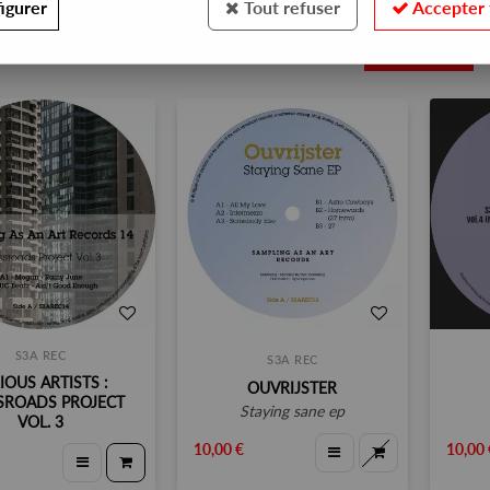
igurer
Tout refuser
Accepter 
8
S3A REC
S3A REC
IOUS ARTISTS :
OUVRIJSTER
SROADS PROJECT
staying sane ep
VOL. 3
10,00 €
10,00 