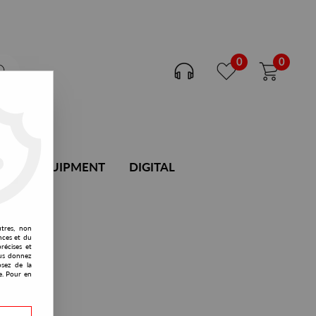
0
0
DJ EQUIPMENT
DIGITAL
utres, non
nces et du
récises et
vous donnez
osez de la
e. Pour en