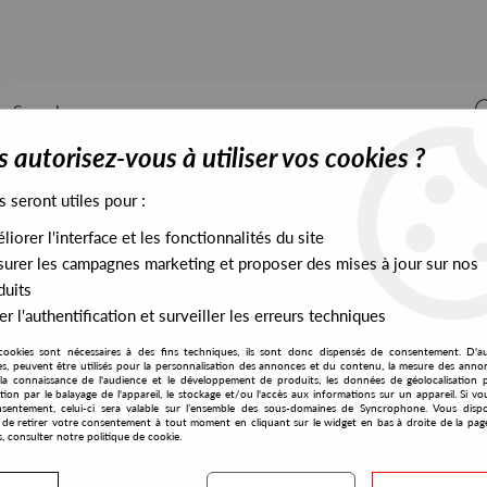
 autorisez-vous à utiliser vos cookies ?
s seront utiles pour :
iorer l'interface et les fonctionnalités du site
ALL STOCK
EXCLUSIVES
PRESALES EXCLUSIVES
urer les campagnes marketing et proposer des mises à jour sur nos
duits
r l'authentification et surveiller les erreurs techniques
cookies sont nécessaires à des fins techniques, ils sont donc dispensés de consentement. D'a
res, peuvent être utilisés pour la personnalisation des annonces et du contenu, la mesure des anno
la connaissance de l'audience et le développement de produits, les données de géolocalisation p
S3A
cation par le balayage de l'appareil, le stockage et/ou l'accès aux informations sur un appareil. Si 
sentement, celui-ci sera valable sur l’ensemble des sous-domaines de Syncrophone. Vous disp
té de retirer votre consentement à tout moment en cliquant sur le widget en bas à droite de la pag
s, consulter notre politique de cookie.
S EXCLUSIVES