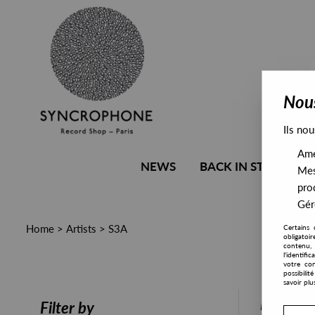
Nous
Ils nou
Amél
NEWS
BACK IN STOCK
Mes
pro
Gére
Home
>
Artists
>
S3A
Certains 
obligatoi
contenu, 
l'identifi
votre con
possibili
savoir plu
PRESALE
Filter by