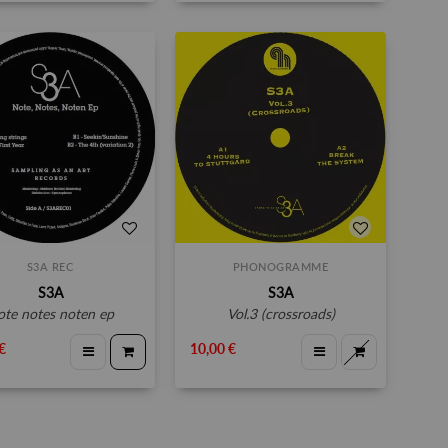
S3A REC
PHONOGRAMME
S3A
S3A
note notes noten ep
vol.3 (crossroads)
€
10,00 €