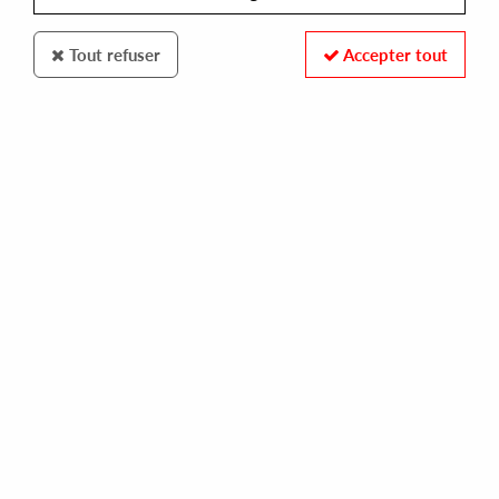
Tout refuser
Accepter tout
CHILDREN OF TOMORROW
SAMULI KEMPPI
binary system ep
10,00 €