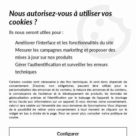
0
Nous autorisez-vous à utiliser vos
cookies ?
Ils nous seront utiles pour :
Home
>
Artists
>
Samuli Kemppi
Améliorer l'interface et les fonctionnalités du site
Samuli Kemppi
Mesurer les campagnes marketing et proposer des
mises à jour sur nos produits
Gérer l'authentification et surveiller les erreurs
SORT & FILTER
techniques
Certains cookies sont nécessaires à des fins techniques, ils sont donc dispensés de
PRESALES EXCLUSIVES
consentement. D'autres, non obligatoires, peuvent être utilisés pour la
personnalisation des annonces et du contenu, la mesure des annonces et du contenu,
la connaissance de l'audience et le développement de produits, les données de
géolocalisation précises et l'identification par le balayage de l'appareil, le stockage
1
et/ou l'accès aux informations sur un appareil. Si vous donnez votre consentement,
celui-ci sera valable sur l’ensemble des sous-domaines de Syncrophone. Vous disposez
de la possibilité de retirer votre consentement à tout moment en cliquant sur le
widget en bas à droite de la page. Pour en savoir plus, consulter notre politique de
cookie.
Configurer