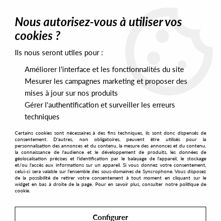
0
Nous autorisez-vous à utiliser vos
cookies ?
Ils nous seront utiles pour :
Home
>
Artists
>
Sansibar
Améliorer l'interface et les fonctionnalités du site
Sansibar
Mesurer les campagnes marketing et proposer des
mises à jour sur nos produits
Gérer l'authentification et surveiller les erreurs
SORT & FILTER
techniques
Certains cookies sont nécessaires à des fins techniques, ils sont donc dispensés de
PRESALES EXCLUSIVES
consentement. D'autres, non obligatoires, peuvent être utilisés pour la
personnalisation des annonces et du contenu, la mesure des annonces et du contenu,
la connaissance de l'audience et le développement de produits, les données de
géolocalisation précises et l'identification par le balayage de l'appareil, le stockage
4
et/ou l'accès aux informations sur un appareil. Si vous donnez votre consentement,
celui-ci sera valable sur l’ensemble des sous-domaines de Syncrophone. Vous disposez
de la possibilité de retirer votre consentement à tout moment en cliquant sur le
widget en bas à droite de la page. Pour en savoir plus, consulter notre politique de
cookie.
Configurer