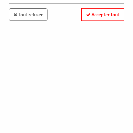
Tout refuser
Accepter tout
CLONE - DUB RECORDINGS
RYAN JAMES FORD
exshaw remixes
14,00 €