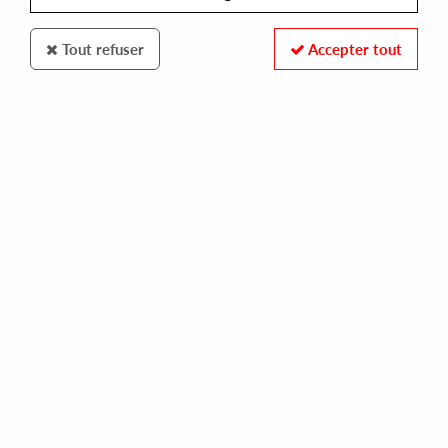
Tout refuser
Accepter tout
SHAZZ
SHAZZ WITH NANCY DANINO
this is your life (tommy marcus remixes)
3,00 €