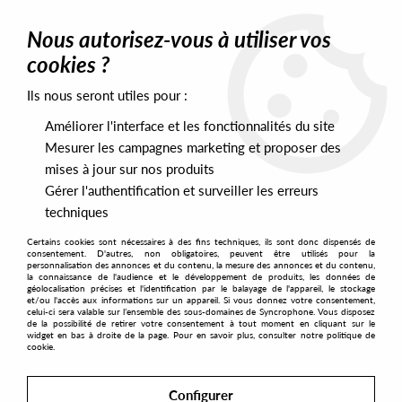
0
Nous autorisez-vous à utiliser vos
cookies ?
Ils nous seront utiles pour :
Home
>
Artists
>
Shazz
Améliorer l'interface et les fonctionnalités du site
Shazz
Mesurer les campagnes marketing et proposer des
mises à jour sur nos produits
Gérer l'authentification et surveiller les erreurs
SORT & FILTER
techniques
Certains cookies sont nécessaires à des fins techniques, ils sont donc dispensés de
PRESALES EXCLUSIVES
consentement. D'autres, non obligatoires, peuvent être utilisés pour la
personnalisation des annonces et du contenu, la mesure des annonces et du contenu,
la connaissance de l'audience et le développement de produits, les données de
géolocalisation précises et l'identification par le balayage de l'appareil, le stockage
2
et/ou l'accès aux informations sur un appareil. Si vous donnez votre consentement,
celui-ci sera valable sur l’ensemble des sous-domaines de Syncrophone. Vous disposez
de la possibilité de retirer votre consentement à tout moment en cliquant sur le
widget en bas à droite de la page. Pour en savoir plus, consulter notre politique de
cookie.
Configurer