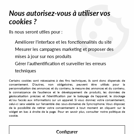
0
Nous autorisez-vous à utiliser vos
cookies ?
Ils nous seront utiles pour :
Home
>
Artists
>
Shuffless
Améliorer l'interface et les fonctionnalités du site
Shuffless
Mesurer les campagnes marketing et proposer des
mises à jour sur nos produits
Gérer l'authentification et surveiller les erreurs
SORT & FILTER
techniques
Certains cookies sont nécessaires à des fins techniques, ils sont donc dispensés de
PRESALES EXCLUSIVES
consentement. D'autres, non obligatoires, peuvent être utilisés pour la
personnalisation des annonces et du contenu, la mesure des annonces et du contenu,
la connaissance de l'audience et le développement de produits, les données de
géolocalisation précises et l'identification par le balayage de l'appareil, le stockage
2
et/ou l'accès aux informations sur un appareil. Si vous donnez votre consentement,
celui-ci sera valable sur l’ensemble des sous-domaines de Syncrophone. Vous disposez
de la possibilité de retirer votre consentement à tout moment en cliquant sur le
widget en bas à droite de la page. Pour en savoir plus, consulter notre politique de
cookie.
Configurer