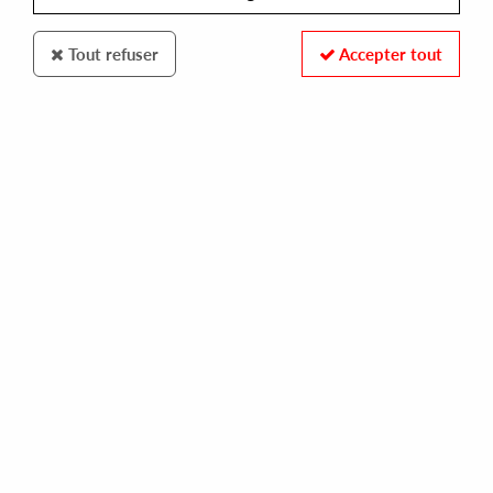
Tout refuser
Accepter tout
SYNCROPHONE
SHUFFLESS
puoliaskel ep
10,00 €