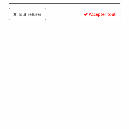
Tout refuser
Accepter tout
WHAT EVER NOT
SIMONE GATTO
no regrets ep (voiski remix)
10,00 €