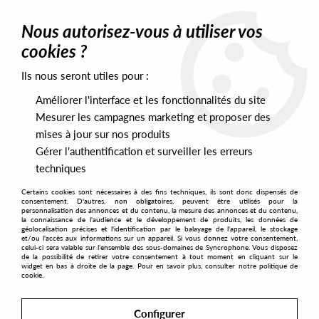
0
Nous autorisez-vous à utiliser vos
cookies ?
Ils nous seront utiles pour :
Home
>
Artists
>
Simone Gatto
Améliorer l'interface et les fonctionnalités du site
Simone Gatto
Mesurer les campagnes marketing et proposer des
mises à jour sur nos produits
Gérer l'authentification et surveiller les erreurs
SORT & FILTER
techniques
Certains cookies sont nécessaires à des fins techniques, ils sont donc dispensés de
PRESALES EXCLUSIVES
consentement. D'autres, non obligatoires, peuvent être utilisés pour la
personnalisation des annonces et du contenu, la mesure des annonces et du contenu,
la connaissance de l'audience et le développement de produits, les données de
géolocalisation précises et l'identification par le balayage de l'appareil, le stockage
1
et/ou l'accès aux informations sur un appareil. Si vous donnez votre consentement,
celui-ci sera valable sur l’ensemble des sous-domaines de Syncrophone. Vous disposez
de la possibilité de retirer votre consentement à tout moment en cliquant sur le
widget en bas à droite de la page. Pour en savoir plus, consulter notre politique de
cookie.
Configurer