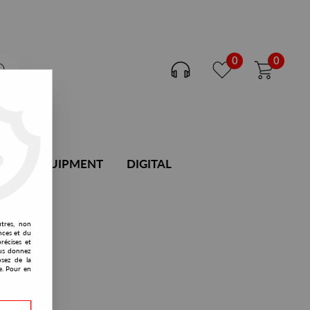
0
0
DJ EQUIPMENT
DIGITAL
utres, non
nces et du
récises et
vous donnez
osez de la
e. Pour en