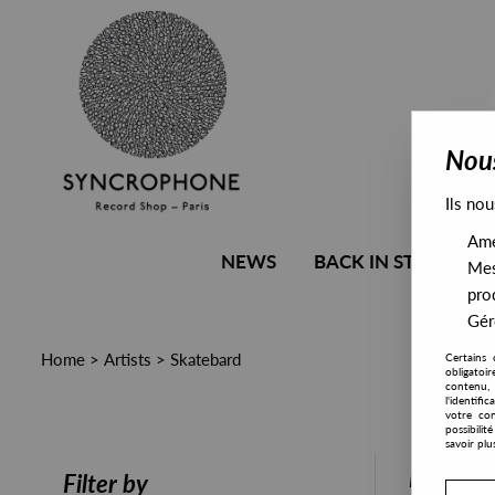
Nous
Ils nou
Amél
NEWS
BACK IN STOCK
Mes
pro
Gére
Home
>
Artists
>
Skatebard
Certains 
obligatoi
contenu, 
l'identifi
votre con
possibili
savoir plu
PRESALE
Filter by