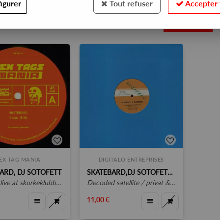
igurer
Tout refuser
Accepter 
2
EX TAG MANIA
DIGITALO ENTREPRISES
ARD, DJ SOTOFETT
SKATEBARD,DJ SOTOFETT,LAUER
live at skurkeklubben
decoded satellite / privat & sharf
11,00 €