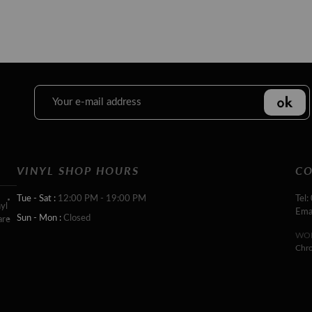
VINYL SHOP HOURS
CO
Tue - Sat :
12:00 PM - 19:00 PM
Tel:
yl
Ema
Sun - Mon :
Closed
are
WOR
Chr