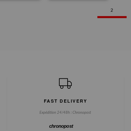
2
FAST DELIVERY
Expédition 24/48h : Chronopost
chronopost