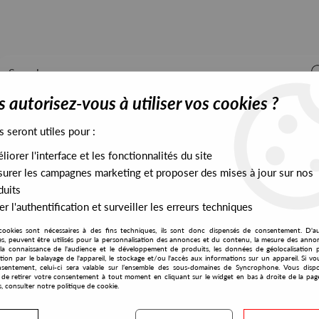
 autorisez-vous à utiliser vos cookies ?
s seront utiles pour :
iorer l'interface et les fonctionnalités du site
ALL STOCK
EXCLUSIVES
PRESALES EXCLUSIVES
urer les campagnes marketing et proposer des mises à jour sur nos
duits
r l'authentification et surveiller les erreurs techniques
cookies sont nécessaires à des fins techniques, ils sont donc dispensés de consentement. D'a
res, peuvent être utilisés pour la personnalisation des annonces et du contenu, la mesure des anno
la connaissance de l'audience et le développement de produits, les données de géolocalisation p
Skatebard
cation par le balayage de l'appareil, le stockage et/ou l'accès aux informations sur un appareil. Si 
sentement, celui-ci sera valable sur l’ensemble des sous-domaines de Syncrophone. Vous disp
té de retirer votre consentement à tout moment en cliquant sur le widget en bas à droite de la pag
s, consulter notre politique de cookie.
S EXCLUSIVES