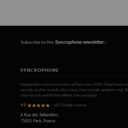
Subscribe to the
Syncrophone newsletter :
SYNCROPHONE
Independent vinyl record store in Paris since 2004. Shop house vin
records, techno records, disco vinyl, funk records, ambient vinyl. R
vinyl records and limited edition vinyl pressings.
4.9
- 161 Google reviews
4 Rue des Taillandiers
75011 Paris, France