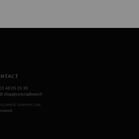
NTACT
 01 48 05 35 30
il: shop@syncrophone.fr
LDWIDE SHIPPING VIA
onopost