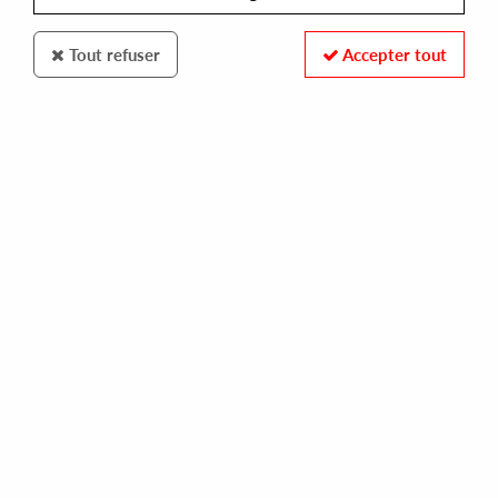
Tout refuser
Accepter tout
FREERANGE
SIMBAD
peaceful revolution ep (inc. smbd remix)
13,00 €