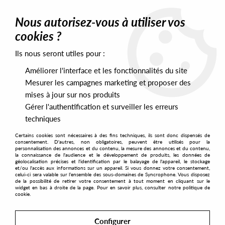
0
Nous autorisez-vous à utiliser vos
cookies ?
Ils nous seront utiles pour :
Home
>
Artists
>
SMBD
Améliorer l'interface et les fonctionnalités du site
SMBD
Mesurer les campagnes marketing et proposer des
mises à jour sur nos produits
Gérer l'authentification et surveiller les erreurs
SORT & FILTER
techniques
Certains cookies sont nécessaires à des fins techniques, ils sont donc dispensés de
PRESALES EXCLUSIVES
consentement. D'autres, non obligatoires, peuvent être utilisés pour la
personnalisation des annonces et du contenu, la mesure des annonces et du contenu,
la connaissance de l'audience et le développement de produits, les données de
géolocalisation précises et l'identification par le balayage de l'appareil, le stockage
1
et/ou l'accès aux informations sur un appareil. Si vous donnez votre consentement,
celui-ci sera valable sur l’ensemble des sous-domaines de Syncrophone. Vous disposez
de la possibilité de retirer votre consentement à tout moment en cliquant sur le
widget en bas à droite de la page. Pour en savoir plus, consulter notre politique de
cookie.
Configurer