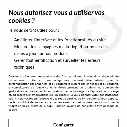
0
Nous autorisez-vous à utiliser vos
cookies ?
Ils nous seront utiles pour :
Home
>
Artists
>
Son Of Sound
Améliorer l'interface et les fonctionnalités du site
Son Of Sound
Mesurer les campagnes marketing et proposer des
mises à jour sur nos produits
Gérer l'authentification et surveiller les erreurs
SORT & FILTER
techniques
Certains cookies sont nécessaires à des fins techniques, ils sont donc dispensés de
PRESALES EXCLUSIVES
consentement. D'autres, non obligatoires, peuvent être utilisés pour la
personnalisation des annonces et du contenu, la mesure des annonces et du contenu,
la connaissance de l'audience et le développement de produits, les données de
géolocalisation précises et l'identification par le balayage de l'appareil, le stockage
1
et/ou l'accès aux informations sur un appareil. Si vous donnez votre consentement,
celui-ci sera valable sur l’ensemble des sous-domaines de Syncrophone. Vous disposez
de la possibilité de retirer votre consentement à tout moment en cliquant sur le
widget en bas à droite de la page. Pour en savoir plus, consulter notre politique de
cookie.
Configurer