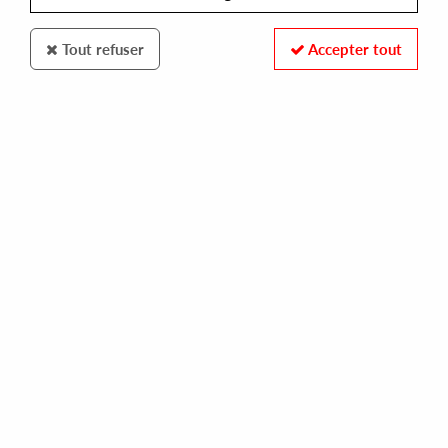
Tout refuser
Accepter tout
SISTRUM
SON OF SOUND
evolve
10,00 €