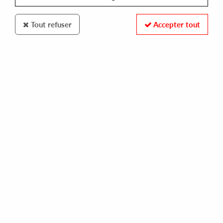
Tout refuser
Accepter tout
GROOVIN RECORDS
SOOFLE
nouveau ep (reissue)
15,00 €