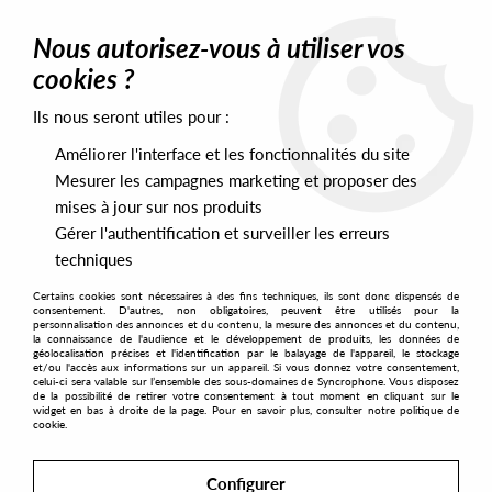
0
Nous autorisez-vous à utiliser vos
cookies ?
Ils nous seront utiles pour :
Home
>
Artists
>
Soofle
Améliorer l'interface et les fonctionnalités du site
Soofle
Mesurer les campagnes marketing et proposer des
mises à jour sur nos produits
Gérer l'authentification et surveiller les erreurs
SORT & FILTER
techniques
Certains cookies sont nécessaires à des fins techniques, ils sont donc dispensés de
PRESALES EXCLUSIVES
consentement. D'autres, non obligatoires, peuvent être utilisés pour la
personnalisation des annonces et du contenu, la mesure des annonces et du contenu,
la connaissance de l'audience et le développement de produits, les données de
géolocalisation précises et l'identification par le balayage de l'appareil, le stockage
1
et/ou l'accès aux informations sur un appareil. Si vous donnez votre consentement,
celui-ci sera valable sur l’ensemble des sous-domaines de Syncrophone. Vous disposez
de la possibilité de retirer votre consentement à tout moment en cliquant sur le
widget en bas à droite de la page. Pour en savoir plus, consulter notre politique de
cookie.
Configurer