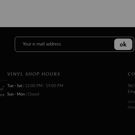
VINYL SHOP HOURS
CO
Tue - Sat :
12:00 PM - 19:00 PM
Tel:
yl
Ema
Sun - Mon :
Closed
are
WOR
Chr