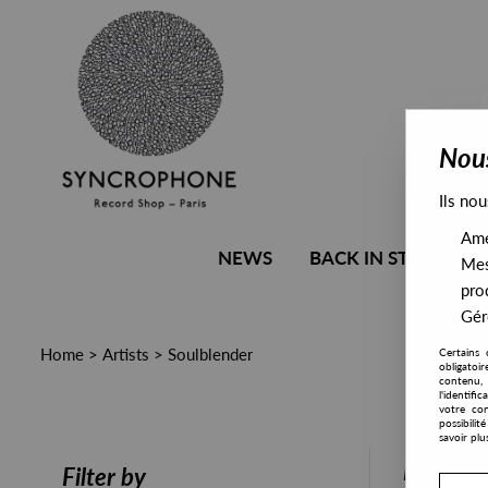
Nous
Ils nou
Amél
NEWS
BACK IN STOCK
Mes
pro
Gére
Home
>
Artists
>
Soulblender
Certains 
obligatoi
contenu, 
l'identifi
votre con
possibili
savoir plu
PRESALE
Filter by