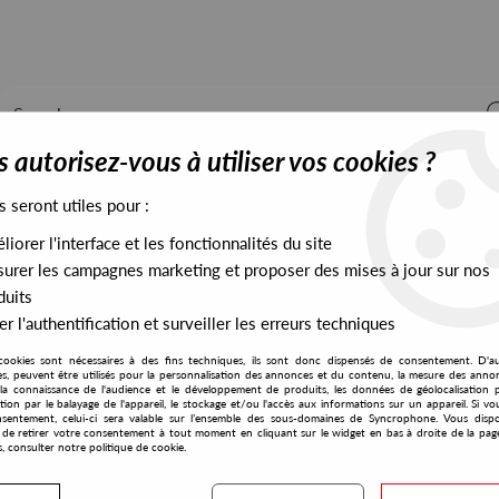
 autorisez-vous à utiliser vos cookies ?
s seront utiles pour :
iorer l'interface et les fonctionnalités du site
ALL STOCK
EXCLUSIVES
PRESALES EXCLUSIVES
urer les campagnes marketing et proposer des mises à jour sur nos
duits
r l'authentification et surveiller les erreurs techniques
cookies sont nécessaires à des fins techniques, ils sont donc dispensés de consentement. D'a
res, peuvent être utilisés pour la personnalisation des annonces et du contenu, la mesure des anno
la connaissance de l'audience et le développement de produits, les données de géolocalisation p
Soulblender
cation par le balayage de l'appareil, le stockage et/ou l'accès aux informations sur un appareil. Si 
sentement, celui-ci sera valable sur l’ensemble des sous-domaines de Syncrophone. Vous disp
té de retirer votre consentement à tout moment en cliquant sur le widget en bas à droite de la pag
s, consulter notre politique de cookie.
S EXCLUSIVES