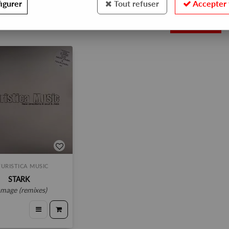
igurer
Tout refuser
Accepter 
1
URISTICA MUSIC
STARK
amage (remixes)