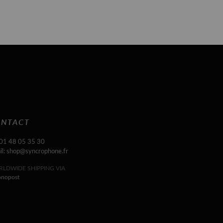
NTACT
 01 48 05 35 30
il: shop@syncrophone.fr
LDWIDE SHIPPING VIA
onopost