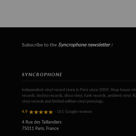
Subscribe to the
Syncrophone newsletter :
SYNCROPHONE
Independent vinyl record store in Paris since 2004. Shop house vin
records, techno records, disco vinyl, funk records, ambient vinyl. R
vinyl records and limited edition vinyl pressings.
4.9
- 161 Google reviews
4 Rue des Taillandiers
75011 Paris, France