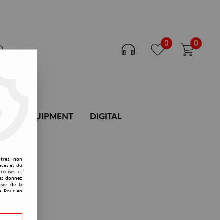
0
0
DJ EQUIPMENT
DIGITAL
utres, non
nces et du
récises et
vous donnez
osez de la
e. Pour en