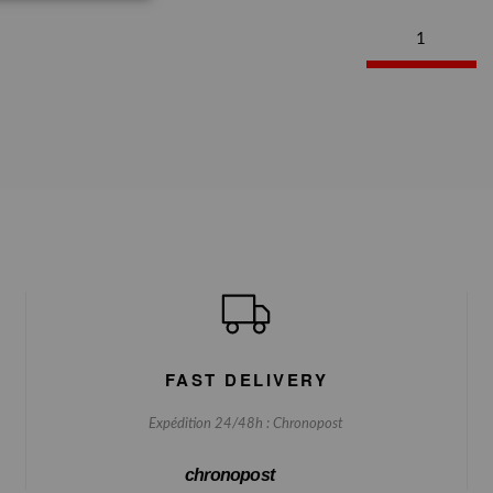
1
FAST DELIVERY
Expédition 24/48h : Chronopost
chronopost