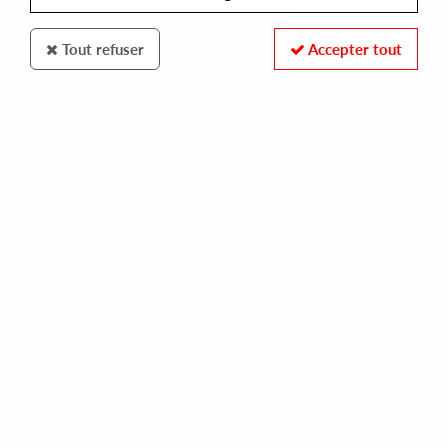
Tout refuser
Accepter tout
TEMPO RECORDS
SOURCE DIRECT
snake style 2
16,00 €