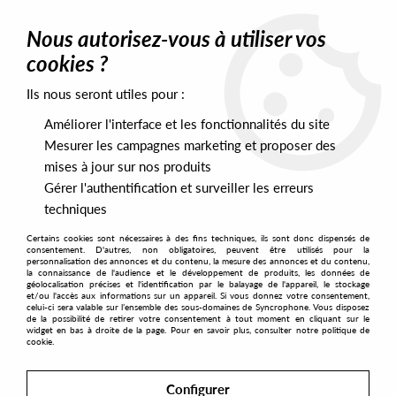
0
Nous autorisez-vous à utiliser vos
cookies ?
Ils nous seront utiles pour :
Home
>
Artists
>
Source Direct
Améliorer l'interface et les fonctionnalités du site
Source Direct
Mesurer les campagnes marketing et proposer des
mises à jour sur nos produits
Gérer l'authentification et surveiller les erreurs
SORT & FILTER
techniques
Certains cookies sont nécessaires à des fins techniques, ils sont donc dispensés de
PRESALES EXCLUSIVES
consentement. D'autres, non obligatoires, peuvent être utilisés pour la
personnalisation des annonces et du contenu, la mesure des annonces et du contenu,
la connaissance de l'audience et le développement de produits, les données de
géolocalisation précises et l'identification par le balayage de l'appareil, le stockage
2
et/ou l'accès aux informations sur un appareil. Si vous donnez votre consentement,
celui-ci sera valable sur l’ensemble des sous-domaines de Syncrophone. Vous disposez
de la possibilité de retirer votre consentement à tout moment en cliquant sur le
widget en bas à droite de la page. Pour en savoir plus, consulter notre politique de
cookie.
Configurer