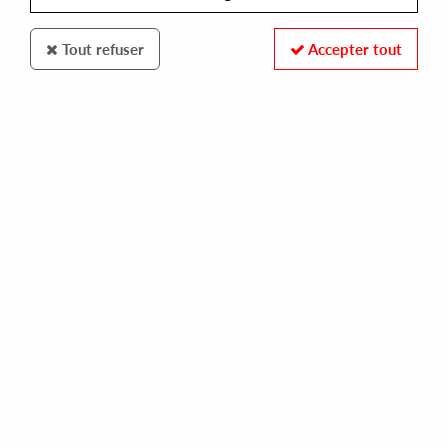
Tout refuser
Accepter tout
PHONOGRAMME
STEPHANE & ALEX ATTIAS
distant planet sync
10,00 €