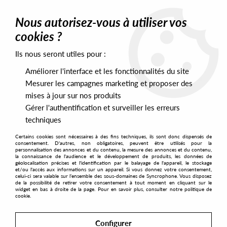
0
Nous autorisez-vous à utiliser vos
cookies ?
Ils nous seront utiles pour :
Home
>
Artists
>
Stephane & Alex Attias
Améliorer l'interface et les fonctionnalités du site
Stephane & Alex Attias
Mesurer les campagnes marketing et proposer des
mises à jour sur nos produits
Gérer l'authentification et surveiller les erreurs
SORT & FILTER
techniques
Certains cookies sont nécessaires à des fins techniques, ils sont donc dispensés de
PRESALES EXCLUSIVES
consentement. D'autres, non obligatoires, peuvent être utilisés pour la
personnalisation des annonces et du contenu, la mesure des annonces et du contenu,
la connaissance de l'audience et le développement de produits, les données de
géolocalisation précises et l'identification par le balayage de l'appareil, le stockage
1
et/ou l'accès aux informations sur un appareil. Si vous donnez votre consentement,
celui-ci sera valable sur l’ensemble des sous-domaines de Syncrophone. Vous disposez
de la possibilité de retirer votre consentement à tout moment en cliquant sur le
widget en bas à droite de la page. Pour en savoir plus, consulter notre politique de
cookie.
Configurer