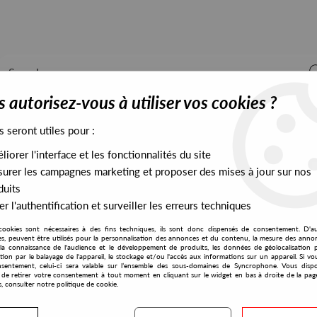
 autorisez-vous à utiliser vos cookies ?
s seront utiles pour :
iorer l'interface et les fonctionnalités du site
ALL STOCK
EXCLUSIVES
PRESALES EXCLUSIVES
urer les campagnes marketing et proposer des mises à jour sur nos
duits
r l'authentification et surveiller les erreurs techniques
cookies sont nécessaires à des fins techniques, ils sont donc dispensés de consentement. D'a
res, peuvent être utilisés pour la personnalisation des annonces et du contenu, la mesure des anno
la connaissance de l'audience et le développement de produits, les données de géolocalisation p
Stephane Attias
cation par le balayage de l'appareil, le stockage et/ou l'accès aux informations sur un appareil. Si 
sentement, celui-ci sera valable sur l’ensemble des sous-domaines de Syncrophone. Vous disp
té de retirer votre consentement à tout moment en cliquant sur le widget en bas à droite de la pag
s, consulter notre politique de cookie.
S EXCLUSIVES