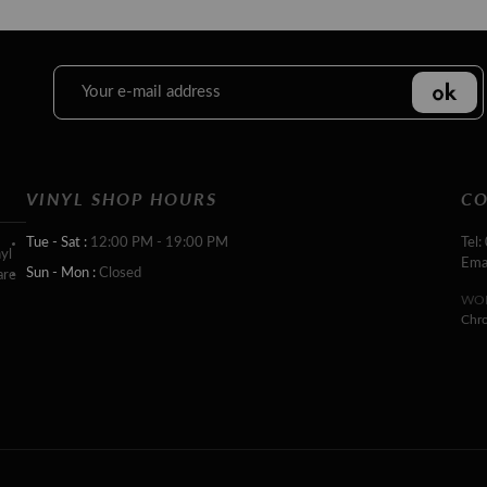
VINYL SHOP HOURS
CO
Tue - Sat :
12:00 PM - 19:00 PM
Tel:
yl
Ema
Sun - Mon :
Closed
are
WOR
Chr