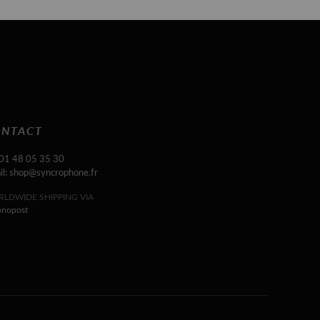
NTACT
 01 48 05 35 30
il: shop@syncrophone.fr
LDWIDE SHIPPING VIA
onopost