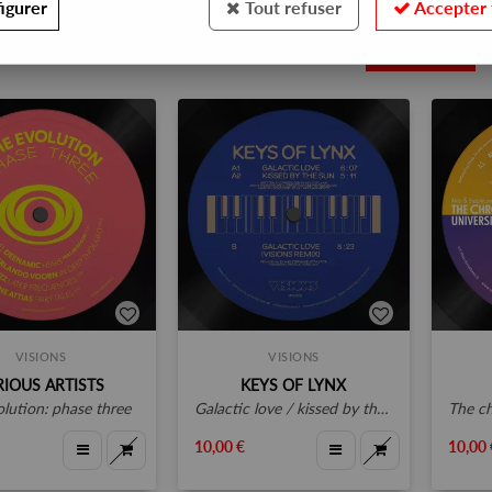
igurer
Tout refuser
Accepter 
5
VISIONS
VISIONS
RIOUS ARTISTS
KEYS OF LYNX
olution: phase three
galactic love / kissed by the sun visions remix by alex and stephane attias
the chr
10,00 €
10,00 