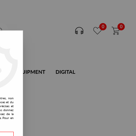
0
0
DJ EQUIPMENT
DIGITAL
utres, non
nces et du
récises et
vous donnez
osez de la
e. Pour en