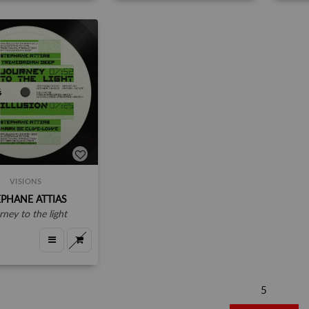
VISIONS
EPHANE ATTIAS
rney to the light
5