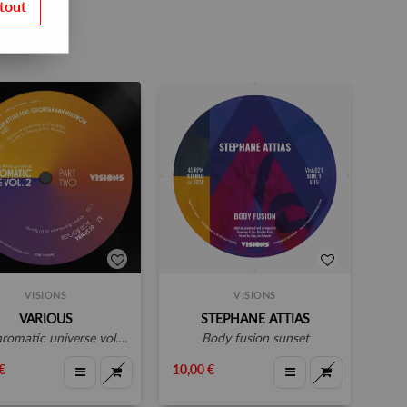
tout
VISIONS
VISIONS
VARIOUS
STEPHANE ATTIAS
omatic universe vol.2 (part 2)
body fusion sunset
€
10,00 €