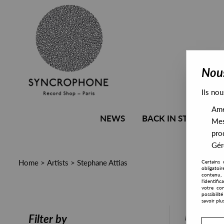
Nous
Ils nou
Amél
NEWS
BACK IN STOCK
Mes
pro
Gére
Home
>
Artists
>
Stephane Attias
Certains 
obligatoi
contenu, 
l'identifi
votre con
possibili
savoir plu
PRESALE
Filter by