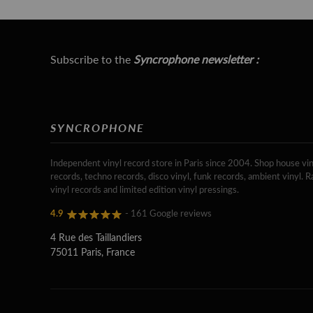
Subscribe to the
Syncrophone newsletter :
SYNCROPHONE
Independent vinyl record store in Paris since 2004. Shop house vin
records, techno records, disco vinyl, funk records, ambient vinyl. R
vinyl records and limited edition vinyl pressings.
4.9
- 161 Google reviews
4 Rue des Taillandiers
75011 Paris, France