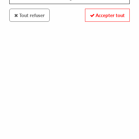
Tout refuser
Accepter tout
QUARTZ
STEVE PARKER
systematic ep
10,00 €