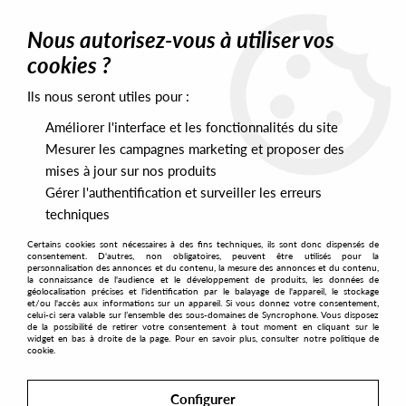
0
Nous autorisez-vous à utiliser vos
cookies ?
Ils nous seront utiles pour :
Home
>
Artists
>
Steve Parker
Améliorer l'interface et les fonctionnalités du site
Steve Parker
Mesurer les campagnes marketing et proposer des
mises à jour sur nos produits
Gérer l'authentification et surveiller les erreurs
SORT & FILTER
techniques
Certains cookies sont nécessaires à des fins techniques, ils sont donc dispensés de
PRESALES EXCLUSIVES
consentement. D'autres, non obligatoires, peuvent être utilisés pour la
personnalisation des annonces et du contenu, la mesure des annonces et du contenu,
la connaissance de l'audience et le développement de produits, les données de
géolocalisation précises et l'identification par le balayage de l'appareil, le stockage
1
et/ou l'accès aux informations sur un appareil. Si vous donnez votre consentement,
celui-ci sera valable sur l’ensemble des sous-domaines de Syncrophone. Vous disposez
de la possibilité de retirer votre consentement à tout moment en cliquant sur le
widget en bas à droite de la page. Pour en savoir plus, consulter notre politique de
cookie.
Configurer