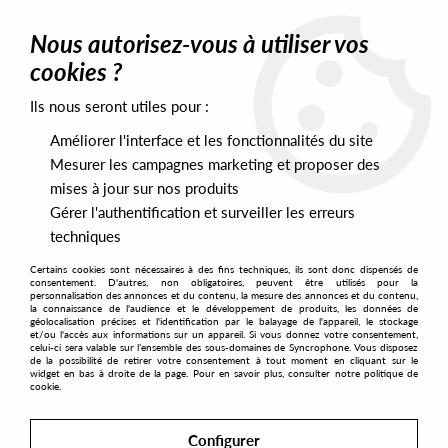
0
Nous autorisez-vous à utiliser vos
cookies ?
Ils nous seront utiles pour :
Home
>
Artists
>
Subset
Améliorer l'interface et les fonctionnalités du site
Subset
Mesurer les campagnes marketing et proposer des
mises à jour sur nos produits
Gérer l'authentification et surveiller les erreurs
SORT & FILTER
techniques
Certains cookies sont nécessaires à des fins techniques, ils sont donc dispensés de
PRESALES EXCLUSIVES
consentement. D'autres, non obligatoires, peuvent être utilisés pour la
personnalisation des annonces et du contenu, la mesure des annonces et du contenu,
la connaissance de l'audience et le développement de produits, les données de
géolocalisation précises et l'identification par le balayage de l'appareil, le stockage
1
et/ou l'accès aux informations sur un appareil. Si vous donnez votre consentement,
celui-ci sera valable sur l’ensemble des sous-domaines de Syncrophone. Vous disposez
de la possibilité de retirer votre consentement à tout moment en cliquant sur le
widget en bas à droite de la page. Pour en savoir plus, consulter notre politique de
cookie.
Configurer