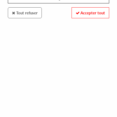
Tout refuser
Accepter tout
SPESHALL EDISHON
SUBSET
reload
10,00 €