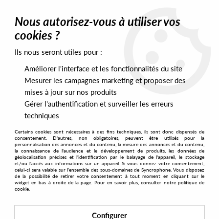
0
Nous autorisez-vous à utiliser vos
cookies ?
Ils nous seront utiles pour :
Home
>
Artists
>
Subway Ground Master
Améliorer l'interface et les fonctionnalités du site
Subway Ground Master
Mesurer les campagnes marketing et proposer des
mises à jour sur nos produits
Gérer l'authentification et surveiller les erreurs
SORT & FILTER
techniques
Certains cookies sont nécessaires à des fins techniques, ils sont donc dispensés de
PRESALES EXCLUSIVES
consentement. D'autres, non obligatoires, peuvent être utilisés pour la
personnalisation des annonces et du contenu, la mesure des annonces et du contenu,
la connaissance de l'audience et le développement de produits, les données de
géolocalisation précises et l'identification par le balayage de l'appareil, le stockage
1
et/ou l'accès aux informations sur un appareil. Si vous donnez votre consentement,
celui-ci sera valable sur l’ensemble des sous-domaines de Syncrophone. Vous disposez
de la possibilité de retirer votre consentement à tout moment en cliquant sur le
widget en bas à droite de la page. Pour en savoir plus, consulter notre politique de
cookie.
Configurer