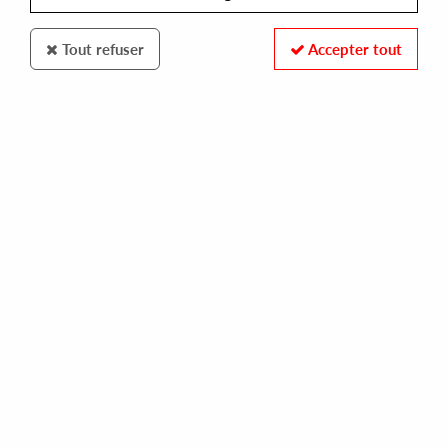
Tout refuser
Accepter tout
MONA MUSIQUE
HOUSE OF RIVIERA 1991
1993
25,00 €