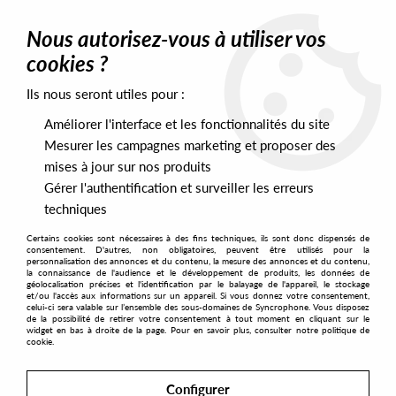
0
Nous autorisez-vous à utiliser vos
cookies ?
Ils nous seront utiles pour :
Home
>
Artists
>
Susumu Yokota
Améliorer l'interface et les fonctionnalités du site
Susumu Yokota
Mesurer les campagnes marketing et proposer des
mises à jour sur nos produits
Gérer l'authentification et surveiller les erreurs
SORT & FILTER
techniques
Certains cookies sont nécessaires à des fins techniques, ils sont donc dispensés de
PRESALES EXCLUSIVES
consentement. D'autres, non obligatoires, peuvent être utilisés pour la
personnalisation des annonces et du contenu, la mesure des annonces et du contenu,
la connaissance de l'audience et le développement de produits, les données de
géolocalisation précises et l'identification par le balayage de l'appareil, le stockage
1
et/ou l'accès aux informations sur un appareil. Si vous donnez votre consentement,
celui-ci sera valable sur l’ensemble des sous-domaines de Syncrophone. Vous disposez
de la possibilité de retirer votre consentement à tout moment en cliquant sur le
widget en bas à droite de la page. Pour en savoir plus, consulter notre politique de
cookie.
Configurer