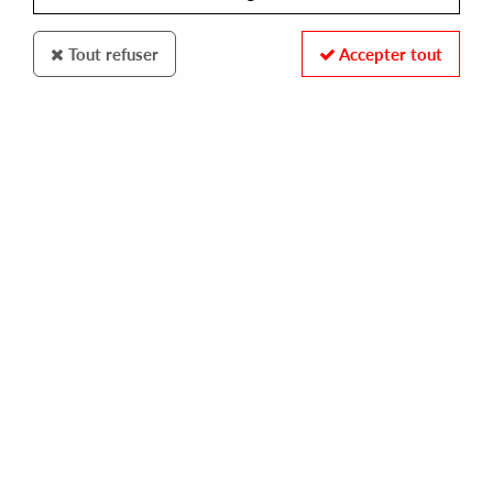
Tout refuser
Accepter tout
TRANSMIGRATION RECORDS
SUSUMU YOKOTA AKA EBI
space teddy ep ii [official reissue, remastered]
16,00 €